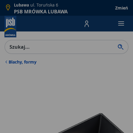
ul. Toruńska 6
Lubawa
Zmień
PSB MRÓWKA LUBAWA
Menu Produktów, nawigacja: E
Blachy, formy