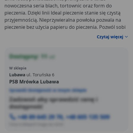
nowoczesna seria blach, tortownic oraz form do
pieczenia. Dzięki linii Ideal pieczenie stanie się czystą
przyjemnością. Nieprzywieralna powłoka pozwala na
pieczenie bez użycia papieru do pieczenia. Pozwól sobi
Czytaj więcej
Dostępny: 11
szt
W sklepie
Lubawa
ul. Toruńska 6
PSB Mrówka Lubawa
Sprawdź dostępność w innym sklepie
Zadzwoń aby sprawdzić cenę i
dostępność
+48 89 645 29 70, +48 605 135 509
Ceny w sklepach mogą się różnić