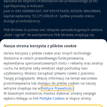
wpisana do Rejestru Przedsiębiorców prowadzonego przez
Sąd Rejonowy w Kielcach
pod nr KRS 0000661047, NIP 6551974439, REGON 366438684,
kapitał wpłacony: 53.275.000,00 zł. Spółka posiada status
dużego przedsiębiorcy.
PSB Mrówka to polska sieć sklepów samoobsługowych sektora
„dom i ogród”. W asortymencie PSB Mrówka znajdują się
materiały budowlane, artykuły wykończeniowe i dekoracyjne,
wyposażenie łazienek i kuchni, elektronarzędzia, a także
Nasza strona korzysta z plików cookie
artykuły związane z ogrodem i otoczeniem domu.
Serwis korzysta z plików cookie oraz innych technologii
śledzenia w celach prawidłowego funkcjonowania,
Obowiązek informacyjny
wyświetlania spersonalizowanych treści i reklamy oraz analizy
Polityka prywatności
ruchu na witrynie żeby wiedzieć skąd pochodzą nasi
użytkownicy. Możesz zarządzać plikami cookie z poziomu
Polityka Cookies
Twojej przeglądarki. Więcej informacji na temat warunków
Odbiór zużytego sprzętu
przechowywania lub dostępu do plików cookies na naszej
witrynie znajduje się w
Polityce Prywatności
.
W dowolnym momencie, możesz dokonać zmiany swojego
Wspierają nas:
wyboru klikając w link
Polityka Cookies
w stopce strony.