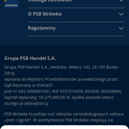
O PSB Mrówka
Regulaminy
Grupa PSB Handel S.A.
Grupa PSB Handel S.A., siedziba: Wełecz 142, 28-100 Busko-
Zdrój
wpisana do Rejestru Przedsiębiorców prowadzonego przez
Sąd Rejonowy w Kielcach
pod nr KRS 0000661047, NIP 6551974439, REGON 366438684,
kapitał wpłacony: 53.275.000,00 zł. Spółka posiada status
dużego przedsiębiorcy.
PSB Mrówka to polska sieć sklepów samoobsługowych sektora
„dom i ogród”. W asortymencie PSB Mrówka znajdują się
materiały budowlane, artykuły wykończeniowe i dekoracyjne,