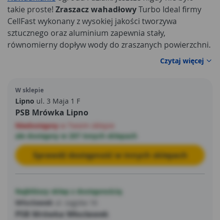
takie proste!
Zraszacz wahadłowy
Turbo Ideal firmy
CellFast wykonany z wysokiej jakości tworzywa
sztucznego oraz aluminium zapewnia stały,
równomierny dopływ wody do zraszanych powierzchni.
Nadaje się do podlewania trawników, ogródków
Czytaj więcej
warzywnych i innych powierzchni zielonych.
W sklepie
Lipno
ul. 3 Maja 1 F
PSB Mrówka Lipno
Niedostępny
w Twoim sklepie
ale dostępny w 207 innych sklepach
Sprawdź dostępność w innych sklepach
Najbliższy sklep z dostępnością
Włocławek
ul. Łęgska 16
PSB Mrówka Włocławek