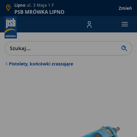
ul. 3 Maja 1 F
Lipno
Zmień
PSB MRÓWKA LIPNO
Menu Produktów, nawigacja: E
Pistolety, końcówki zraszające