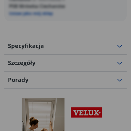
PSB Mrówka Ciechanów
Ustaw jako mój sklep
Specyfikacja
Szczegóły
Porady