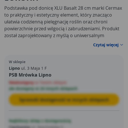
Podstawka pod donicę XLU Basalt 28 cm marki Cermax
to praktyczny i estetyczny element, który znacząco
ułatwia codzienną pielęgnację roślin oraz chroni
powierzchnie przed wilgocią i zabrudzeniami. Produkt
został zaprojektowany z myślą o uniwersalnym
zastosowaniu – sprawdzi się zarówno w
Czytaj więcej
pomieszczeniach, jak i na balkonie, tarasie czy w
ogrodzie. Okrągła forma oraz dopasowana średnica
W sklepie
sprawiają, że podstawka idealnie współpracuje z
Lipno
ul. 3 Maja 1 F
donicami o podobnym rozmiarze, tworząc spójną i
PSB Mrówka Lipno
funkcjonalną całość.
Niedostępny
w Twoim sklepie
ale dostępny w 24 innych sklepach
Sprawdź dostępność w innych sklepach
Najbliższy sklep z dostępnością
Ciechanów
ul. Niechodzka 5