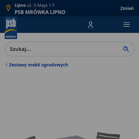
ul. 3 Maja 1 F
Lipno
Zmień
PSB MRÓWKA LIPNO
Menu Produktów, nawigacja: E
Zestawy mebli ogrodowych