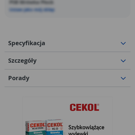
PSB Mrówka Płock
Ustaw jako mój sklep
Specyfikacja
Szczegóły
Porady