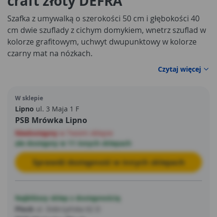
craft złoty DEFRA
Szafka z umywalką o szerokości 50 cm i głębokości 40
cm dwie szuflady z cichym domykiem, wnetrz szuflad w
kolorze grafitowym, uchwyt dwupunktowy w kolorze
czarny mat na nózkach.
Czytaj więcej
W sklepie
Lipno
ul. 3 Maja 1 F
PSB Mrówka Lipno
Niedostępny
w Twoim sklepie
ale dostępny w 11 innych sklepach
Sprawdź dostępność w innych sklepach
Najbliższy sklep z dostępnością
Płock
ul. Dobrzyńska 62 D