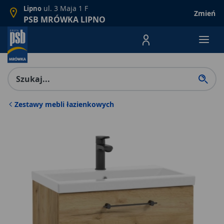
ul. 3 Maja 1 F
Lipno
Zmień
PSB MRÓWKA LIPNO
Menu Produktów, nawigacja: E
Zestawy mebli łazienkowych