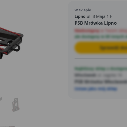
stabilny. Wózek jest przete
złożyć, a rączkę można scho
W sklepie
Lipno
ul. 3 Maja 1 F
PSB Mrówka Lipno
Niedostępny
w Twoim skle
ale dostępny w 69 innych 
Sprawdź dos
Najbliższy sklep z dostępn
Włocławek
ul. Łęgska 16
PSB Mrówka Włocławe
Ustaw jako mój sklep