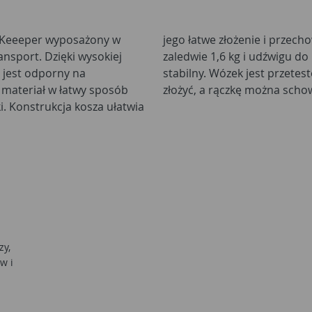
k Keeeper wyposażony w
asie własnej wynoszącej
nsport. Dzięki wysokiej
ocześnie wyjątkowo lekki i
 jest odporny na
żna go bez wysiłku
a materiał w łatwy sposób
złożyć, a rączkę można schow
. Konstrukcja kosza ułatwia
zy,
w i