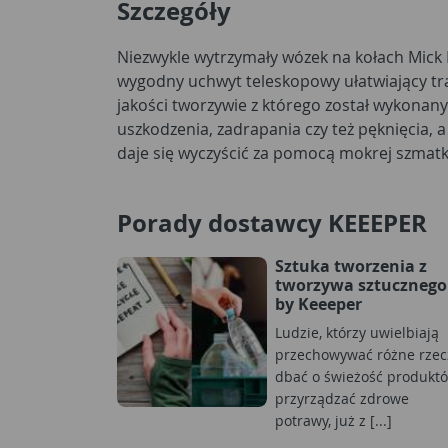
Szczegóły
Niezwykle wytrzymały wózek na kołach Mic
jego łatwe złożenie i przechowywanie. Przy m
wygodny uchwyt teleskopowy ułatwiający tra
zaledwie 1,6 kg i udźwigu do 50 kg jest on jedn
jakości tworzywie z którego został wykonany
stabilny. Wózek jest przetestowany przez GS, mo
uszkodzenia, zadrapania czy też pęknięcia, 
daje się wyczyścić za pomocą mokrej szmatki
Porady dostawcy KEEEPER
Sztuka tworzenia z
tworzywa sztucznego
by Keeeper
Ludzie, którzy uwielbiają
przechowywać różne rzec
dbać o świeżość produktó
przyrządzać zdrowe
potrawy, już z [...]