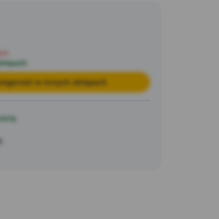
stowany przez GS, można go bez wysiłku
wać, aby zaoszczędzić miejsce.
pie
sklepach
tępność w innych sklepach
ością
k