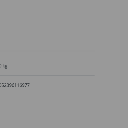
0 kg
052396116977