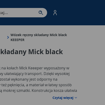
nter - przejdź do strony produktów. Spacja – otwórz/zamkni
Wózek ręczny składany Mick black
KEEEPER
kładany Mick black
k na kołach Mick Keeeper wyposażony w
 ułatwiający transport. Dzięki wysokiej
 został wykonany jest odporny na
 też pęknięcia, a materiał w łatwy sposób
ą mokrej szmatki. Konstrukcja kosza ułatwia
howywanie. Przy masie własnej wynoszącej
Czytaj więcej
 50 kg jest on jednocześnie wyjątkowo lekki i