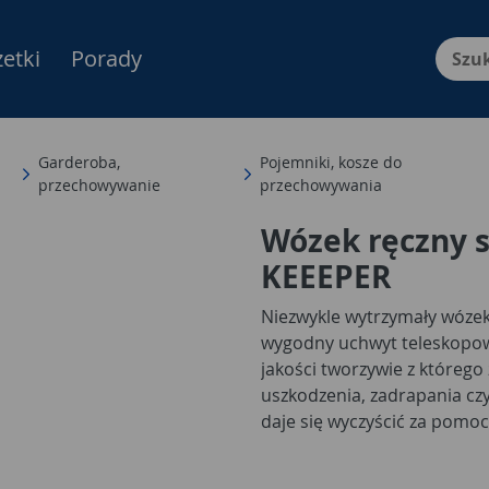
etki
Porady
Menu Produktów, nawigacja: E
Garderoba,
Pojemniki, kosze do
przechowywanie
przechowywania
Wózek ręczny s
KEEEPER
Niezwykle wytrzymały wóze
wygodny uchwyt teleskopowy
jakości tworzywie z którego
uszkodzenia, zadrapania czy
daje się wyczyścić za pomoc
jego łatwe złożenie i przec
zaledwie 1,6 kg i udźwigu do