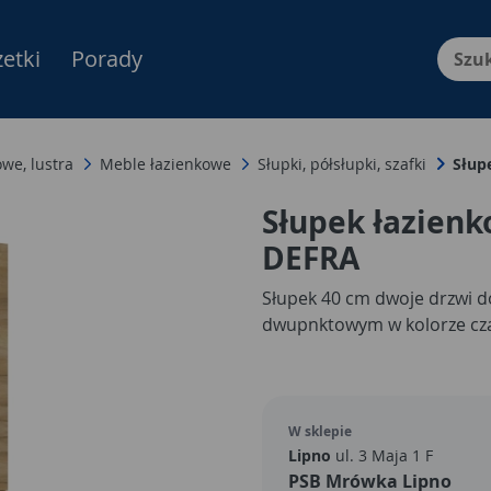
etki
Porady
Menu Produktów, nawigacja: E
we, lustra
Meble łazienkowe
Słupki, półsłupki, szafki
Słup
Słupek łazienk
DEFRA
Słupek 40 cm dwoje drzwi 
dwupnktowym w kolorze cz
W sklepie
Lipno
ul. 3 Maja 1 F
PSB Mrówka Lipno