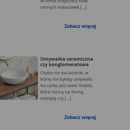
W filmie znajdziesz kilka
cennych wskazówek [...]
Zobacz więcej
Umywalka ceramiczna
czy konglomeratowa
Chyba nie ma łazienki, w
której nie byłoby umywalki.
Na rynku jest wiele modeli,
które różnią się formą,
estetyką czy [...]
Zobacz więcej