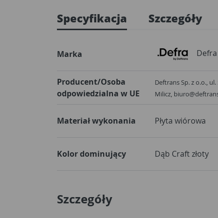
Specyfikacja
Szczegóły
Defra
Marka
Producent/Osoba
Deftrans Sp. z o.o., ul
odpowiedzialna w UE
Milicz, biuro@deftran
Materiał wykonania
Płyta wiórowa
Kolor dominujący
Dąb Craft złoty
Szczegóły