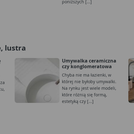
poniższych [...]
 lustra
ę
Umywalka ceramiczna
czy konglomeratowa
Chyba nie ma łazienki, w
e
której nie byłoby umywalki.
rza
Na rynku jest wiele modeli,
cu,
które różnią się formą,
estetyką czy [...]