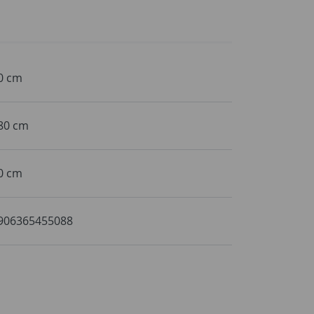
0 cm
80 cm
0 cm
906365455088