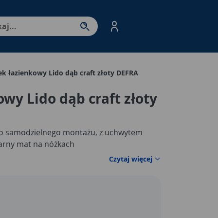
nter - przejdź do strony produktów. Spacja – otwórz/zamkni
ek łazienkowy Lido dąb craft złoty DEFRA
owy Lido dąb craft złoty
do samodzielnego montażu, z uchwytem
arny mat na nóżkach
Czytaj więcej