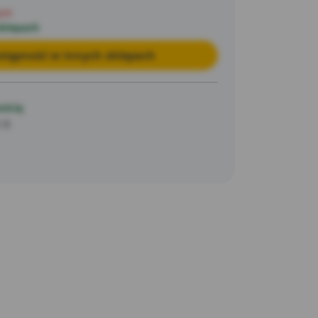
pie
sklepach
tępność w innych sklepach
ością
5 B