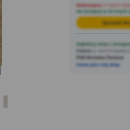
Niedostępny
w Twoim skle
ale dostępny w 20 innych 
Sprawdź dos
Najbliższy sklep z dostępn
Świecie
ul. Armii Krajowej 
PSB Mrówka Świecie
Ustaw jako mój sklep