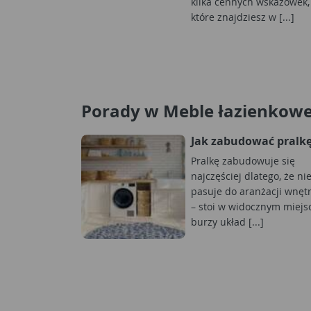
kilka cennych wskazówek,
które znajdziesz w [...]
Porady w Meble łazienkowe,
Jak zabudować pralk
Pralkę zabudowuje się
najczęściej dlatego, że ni
pasuje do aranżacji wnęt
– stoi w widocznym miejs
burzy układ [...]