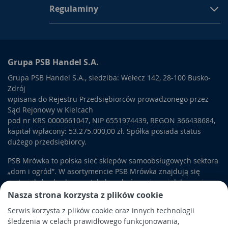
Regulaminy
Grupa PSB Handel S.A.
Grupa PSB Handel S.A., siedziba: Wełecz 142, 28-100 Busko-
Zdrój
wpisana do Rejestru Przedsiębiorców prowadzonego przez
Sąd Rejonowy w Kielcach
pod nr KRS 0000661047, NIP 6551974439, REGON 366438684,
kapitał wpłacony: 53.275.000,00 zł. Spółka posiada status
dużego przedsiębiorcy.
PSB Mrówka to polska sieć sklepów samoobsługowych sektora
„dom i ogród”. W asortymencie PSB Mrówka znajdują się
materiały budowlane, artykuły wykończeniowe i dekoracyjne,
wyposażenie łazienek i kuchni, elektronarzędzia, a także
Nasza strona korzysta z plików cookie
artykuły związane z ogrodem i otoczeniem domu.
Serwis korzysta z plików cookie oraz innych technologii
śledzenia w celach prawidłowego funkcjonowania,
Obowiązek informacyjny