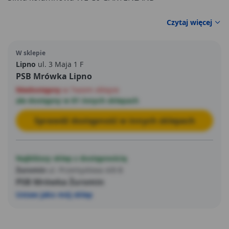
Czytaj więcej
W sklepie
Lipno
ul. 3 Maja 1 F
PSB Mrówka Lipno
Niedostępny
w Twoim sklepie
ale dostępny w 81 innych sklepach
Sprawdź dostępność w innych sklepach
Najbliższy sklep z dostępnością
Żuromin
ul. Przemysłowa 4/8 B
PSB Mrówka Żuromin
Ustaw jako mój sklep