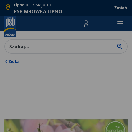
ul. 3 Maja 1 F
Lipno
Zmień
PSB MRÓWKA LIPNO
Menu Produktów, nawigacja: E
Zioła