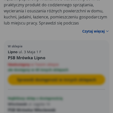
praktyczny produkt do codziennego sprzątania,
wycierania i osuszania różnych powierzchni w domu,
kuchni, jadalni, łazience, pomieszczeniu gospodarczym
lub miejscu pracy. Sprawdzi się podczas
przygotowywania posiłków, świątecznych porządków,
Czytaj więcej
wycierania blatów, stołów, zlewów, naczyń, drobnych
zabrudzeń oraz rozlanych płynów.
Długość 80 m
W sklepie
zapewnia duży zapas ręcznika, dzięki czemu produkt
Lipno
ul. 3 Maja 1 F
jest wygodny przy częstym użytkowaniu i dobrze
PSB Mrówka Lipno
sprawdzi się w okresie wzmożonych prac domowych.
Niedostępny
w Twoim sklepie
ale dostępny w 49 innych sklepach
Sprawdź dostępność w innych sklepach
Najbliższy sklep z dostępnością
Włocławek
ul. Łęgska 16
PSB Mrówka Włocławek