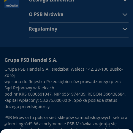
O PSB Mrówka
Regulaminy
Grupa PSB Handel S.A.
Grupa PSB Handel S.A., siedziba: Wełecz 142, 28-100 Busko-
Zdrój
wpisana do Rejestru Przedsiębiorców prowadzonego przez
Sąd Rejonowy w Kielcach
pod nr KRS 0000661047, NIP 6551974439, REGON 366438684,
kapitał wpłacony: 53.275.000,00 zł. Spółka posiada status
dużego przedsiębiorcy.
PSB Mrówka to polska sieć sklepów samoobsługowych sektora
„dom i ogród”. W asortymencie PSB Mrówka znajdują się
materiały budowlane, artykuły wykończeniowe i dekoracyjne,