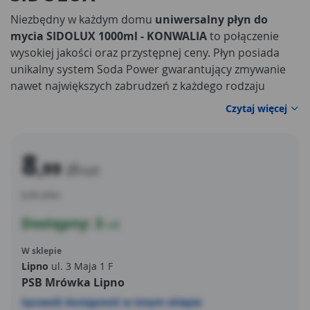
Niezbędny w każdym domu
uniwersalny płyn do
mycia SIDOLUX 1000ml - KONWALIA
to połączenie
wysokiej jakości oraz przystępnej ceny. Płyn posiada
unikalny system Soda Power gwarantujący zmywanie
nawet największych zabrudzeń z każdego rodzaju
podłóg
– zarówno z drewna, jak i z ceramiki czy
Czytaj więcej
materiałów drewnopodobnych.
8
,99
zł
/szt
8,99 zł/litr
Dostępny: 3
szt
W sklepie
Lipno
ul. 3 Maja 1 F
PSB Mrówka Lipno
Sprawdź dostępność w innym sklepie