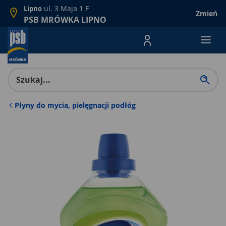
ul. 3 Maja 1 F
Lipno
Zmień
PSB MRÓWKA LIPNO
Menu Produktów, nawigacja: E
Płyny do mycia, pielęgnacji podłóg