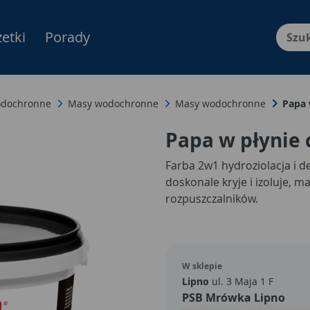
etki
Porady
Menu Produktów, nawigacja: E
wodochronne
Masy wodochronne
Masy wodochronne
Papa 
Papa w płynie 
Farba 2w1 hydroziolacja i 
doskonale kryje i izoluje, ma
rozpuszczalników.
W sklepie
Lipno
ul. 3 Maja 1 F
PSB Mrówka Lipno