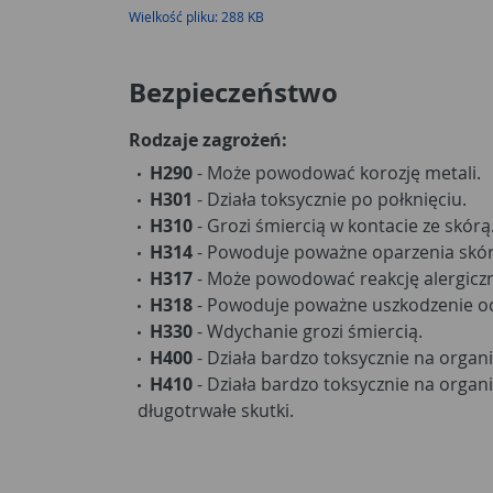
Wielkość pliku: 288 KB
Bezpieczeństwo
Rodzaje zagrożeń:
H290
- Może powodować korozję metali.
H301
- Działa toksycznie po połknięciu.
H310
- Grozi śmiercią w kontacie ze skórą
H314
- Powoduje poważne oparzenia skór
H317
- Może powodować reakcję alergiczn
H318
- Powoduje poważne uszkodzenie o
H330
- Wdychanie grozi śmiercią.
H400
- Działa bardzo toksycznie na orga
H410
- Działa bardzo toksycznie na orga
długotrwałe skutki.