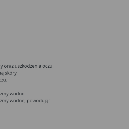
.
y oraz uszkodzenia oczu.
ą skóry.
czu.
nizmy wodne.
nizmy wodne, powodując