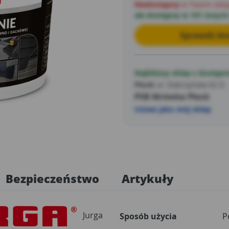
Niedostępny
w Twoim skle
ale dostępny w 101 innych
Sprawdź dos
Najbliższy sklep z dostępn
Płock
ul. Dobrzyńska 62 D
PSB Mrówka Płock
Ustaw jako mój sklep
Bezpieczeństwo
Artykuły
Jurga
Sposób użycia
P