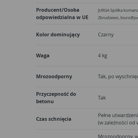
Producent/Osoba
JURGA Spółka komandy
odpowiedzialna w UE
Zbrudzewo, biuro@ju
Kolor dominujący
Czarny
Waga
4 kg
Mrozoodporny
Tak, po wyschnięc
Przyczepność do
Tak
betonu
Pełne utwardzeni
Czas schnięcia
Mrozoodporny, w