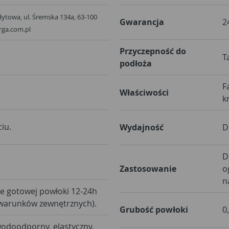
towa, ul. Śremska 134a, 63-100
Gwarancja
2
rga.com.pl
Przyczepność do
T
podłoża
F
Właściwości
k
iu.
Wydajność
D
D
Zastosowanie
o
n
e gotowej powłoki 12-24h
(w zależności od warunków zewnętrznych).
Grubość powłoki
0
odoodporny, elastyczny,