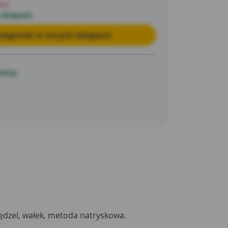
pie
 sklepach
tępność w innych sklepach
ością
ędzel, wałek, metoda natryskowa.