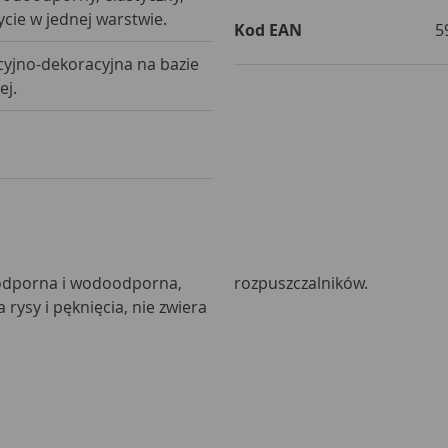
ycie w jednej warstwie.
Kod EAN
5
cyjno-dekoracyjna na bazie
ej.
oodporna i wodoodporna,
rozpuszczalników.
a rysy i pęknięcia, nie zwiera