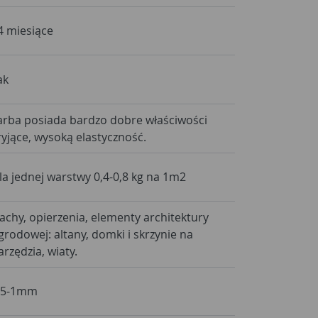
4 miesiące
ak
arba posiada bardzo dobre właściwości
ryjące, wysoką elastyczność.
la jednej warstwy 0,4-0,8 kg na 1m2
achy, opierzenia, elementy architektury
grodowej: altany, domki i skrzynie na
arzędzia, wiaty.
,5-1mm