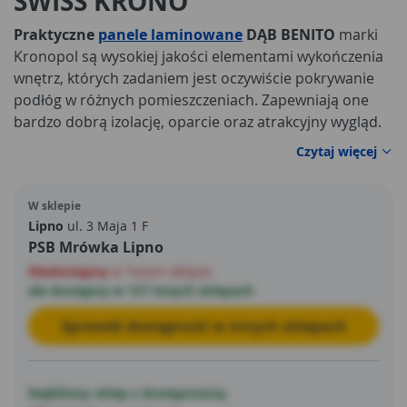
SWISS KRONO
Praktyczne
panele laminowane
DĄB BENITO
marki
Kronopol są wysokiej jakości elementami wykończenia
wnętrz, których zadaniem jest oczywiście pokrywanie
podłóg w różnych pomieszczeniach. Zapewniają one
bardzo dobrą izolację, oparcie oraz atrakcyjny wygląd.
Czytaj więcej
W sklepie
Lipno
ul. 3 Maja 1 F
PSB Mrówka Lipno
Niedostępny
w Twoim sklepie
ale dostępny w 127 innych sklepach
Sprawdź dostępność w innych sklepach
Najbliższy sklep z dostępnością