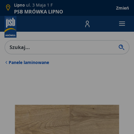
ul. 3 Maja 1 F
Lipno
Zmień
PSB MRÓWKA LIPNO
Menu Produktów, nawigacja: E
Panele laminowane