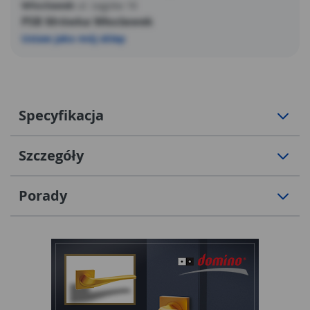
Włocławek
ul. Łęgska 16
PSB Mrówka Włocławek
Ustaw jako mój sklep
Specyfikacja
Szczegóły
Porady