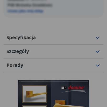
PSB Mrówka Działdowo
Ustaw jako mój sklep
Specyfikacja
Szczegóły
Porady