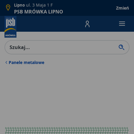
ul. 3 Maja 1 F
Lipno
Zmień
PSB MRÓWKA LIPNO
Menu Produktów, nawigacja: E
Panele metalowe