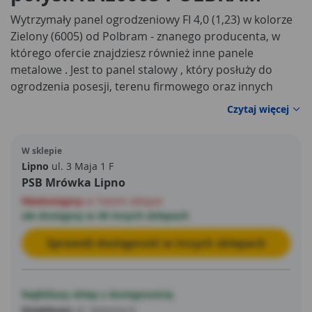
Wytrzymały panel ogrodzeniowy FI 4,0 (1,23) w kolorze
Zielony (6005) od Polbram - znanego producenta, w
którego ofercie znajdziesz również inne panele
metalowe . Jest to panel stalowy , który posłuży do
ogrodzenia posesji, terenu firmowego oraz innych
miejsc - dzięki wysokiej jakości wykonania,
Czytaj więcej
ponadprzeciętnej trwałości oraz niskiej cenie cieszy się
bardzo dużym zainteresowaniem wśród naszych
W sklepie
klientów. Powstał przy użyciu wysokogatunkowej stali,
Lipno
ul. 3 Maja 1 F
która dzięki ocynkowi zyskała doskonałe zabezpieczenie
PSB Mrówka Lipno
antykorozyjne - w efekcie niestraszne jej czynniki
Niedostępny
w Twoim sklepie
atmosferyczne. To rozwiązanie, które będzie cieszyć
ale dostępny w 46 innych sklepach
Twoje oczy i spełniać swoje funkcje na przestrzeni wielu
lat! Najlepszym potwierdzeniem jakości panelu jest 5-
Sprawdź dostępność w innych sklepach
letnia gwarancja producenta.
Najbliższy sklep z dostępnością
Działdowo
ul. Gminna 6