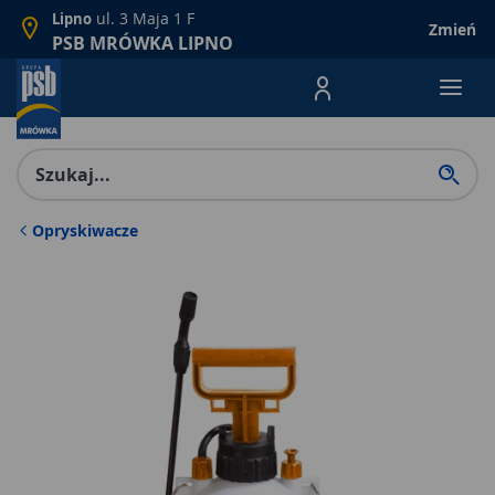
ul. 3 Maja 1 F
Lipno
Zmień
PSB MRÓWKA LIPNO
Menu Produktów, nawigacja: E
Opryskiwacze