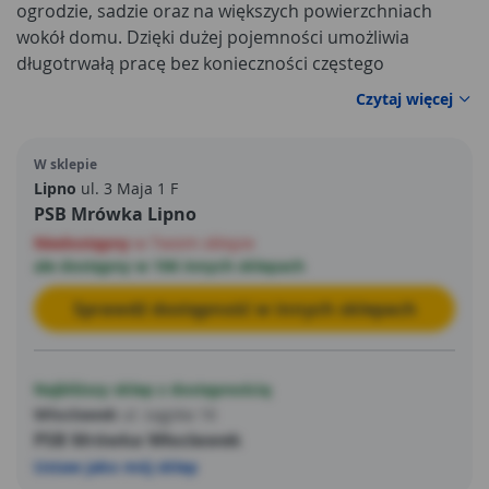
ogrodzie, sadzie oraz na większych powierzchniach
wokół domu. Dzięki dużej pojemności umożliwia
długotrwałą pracę bez konieczności częstego
uzupełniania cieczy, co znacząco podnosi komfort
Czytaj więcej
użytkowania. To idealne rozwiązanie dla osób, które
regularnie wykonują opryski i potrzebują
W sklepie
niezawodnego sprzętu do zadań wymagających
Lipno
ul. 3 Maja 1 F
większej wydajności.
PSB Mrówka Lipno
Niedostępny
w Twoim sklepie
ale dostępny w 106 innych sklepach
Sprawdź dostępność w innych sklepach
Najbliższy sklep z dostępnością
Włocławek
ul. Łęgska 16
PSB Mrówka Włocławek
Ustaw jako mój sklep