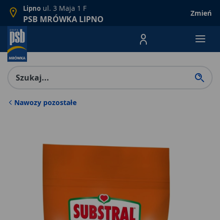
ul. 3 Maja 1 F
Lipno
Zmień
PSB MRÓWKA LIPNO
Menu Produktów, nawigacja: E
Nawozy pozostałe