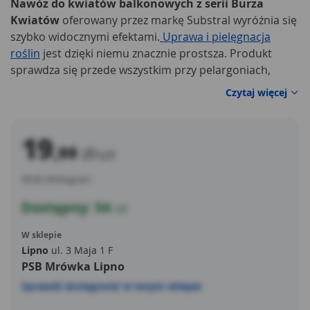
Nawóz do kwiatów balkonowych z serii Burza
Kwiatów
oferowany przez markę Substral wyróżnia się
szybko widocznymi efektami.
Uprawa i pielęgnacja
roślin
jest dzięki niemu znacznie prostsza. Produkt
sprawdza się przede wszystkim przy pelargoniach,
surfiniach, fuksjach, petuniach, begoniach, werbenach
Czytaj więcej
oraz innych kwiatach balkonowych. Dostarcza im
niezbędne do rozwoju składniki odżywcze.
19
,99
zł
/szt
99,95 zł/kilogram
Dostępny: 54
szt
W sklepie
Lipno
ul. 3 Maja 1 F
PSB Mrówka Lipno
Sprawdź dostępność w innym sklepie