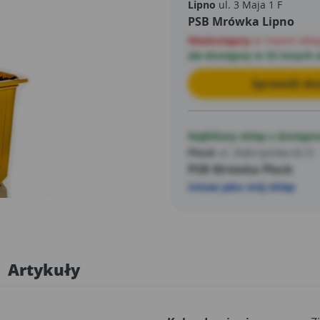
narcyza na początku lata, 
Lipno
ul. 3 Maja 1 F
PSB Mrówka Lipno
zacienionym miejscu oraz sa
Niedostępny
w Twoim skle
ale dostępny w 33 innych 
Sprawdź dos
Najbliższy sklep z dostępn
Płock
ul. Dobrzyńska 62 D
PSB Mrówka Płock
Ustaw jako mój sklep
Artykuły