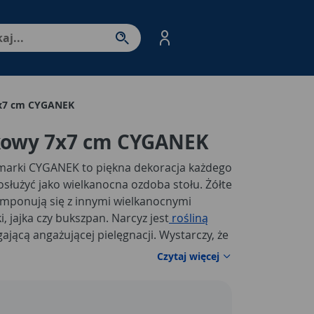
nter - przejdź do strony produktów. Spacja – otwórz/zamkni
7x7 cm CYGANEK
kowy 7x7 cm CYGANEK
marki CYGANEK to piękna dekoracja każdego
służyć jako wielkanocna ozdoba stołu. Żółte
mponują się z innymi wielkanocnymi
, jajka czy bukszpan. Narcyz jest
rośliną
ającą angażującej pielęgnacji. Wystarczy, że
isz w ziemi lub postawisz ją wraz z
Czytaj więcej
rabacie. Sadzonka narcyza dostępna jest w
arczy wysadzić ją do gruntu. Dla zwiększenia
 wiosnę zaleca się wykopywanie cebulek