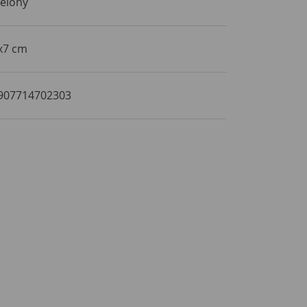
ielony
x7 cm
907714702303