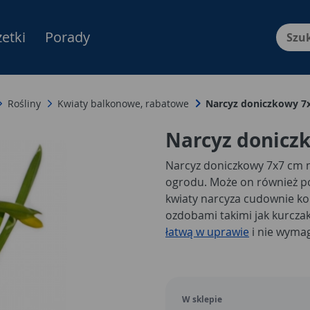
etki
Porady
Menu Produktów, nawigacja: E
Rośliny
Kwiaty balkonowe, rabatowe
Narcyz doniczkowy 
Narcyz donicz
Narcyz doniczkowy 7x7 cm 
ogrodu. Może on również po
kwiaty narcyza cudownie ko
ozdobami takimi jak kurczaki
łatwą w uprawie
i nie wymag
prezentowaną roślinę umieśc
doniczką na przygotowanej 
małej, żółtej doniczce. Wyst
efektywności kwitnienia na
W sklepie