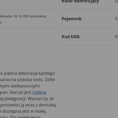
Kolor dominujący
Z
ułkowice 18, 32-095 Iwanowice,
Pojemnik
7
l
Kod EAN
5
o piękna dekoracja każdego
kanocna ozdoba stołu. Żółte
nnymi wielkanocnymi
zpan. Narcyz jest
rośliną
j pielęgnacji. Wystarczy, że
postawisz ją wraz z doniczką
 dostępna jest w małej,
untu. Dla zwiększenia