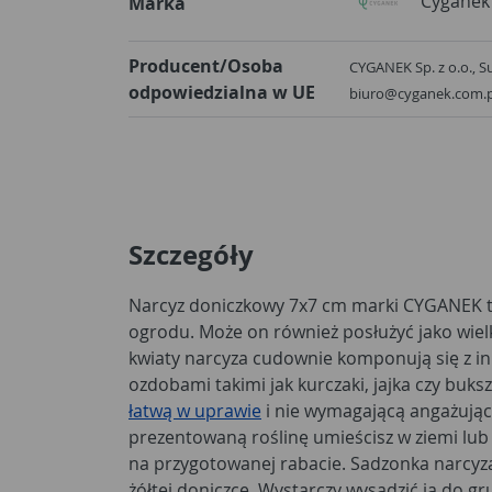
Cyganek
Marka
Producent/Osoba
CYGANEK Sp. z o.o., S
odpowiedzialna w UE
biuro@cyganek.com.p
Szczegóły
Narcyz doniczkowy 7x7 cm marki CYGANEK t
ogrodu. Może on również posłużyć jako wiel
kwiaty narcyza cudownie komponują się z i
ozdobami takimi jak kurczaki, jajka czy buks
łatwą w uprawie
i nie wymagającą angażujące
prezentowaną roślinę umieścisz w ziemi lub 
na przygotowanej rabacie. Sadzonka narcyza
żółtej doniczce. Wystarczy wysadzić ją do gr