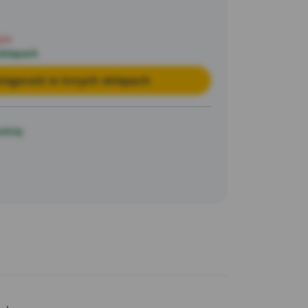
przechowywanie ich w wilgotnym,
dzenie do gleby jesienią.
pie
sklepach
tępność w innych sklepach
ością