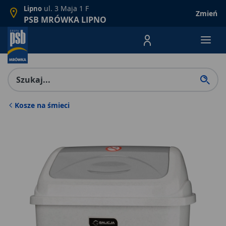
ul. 3 Maja 1 F
Lipno
Zmień
PSB MRÓWKA LIPNO
Menu Produktów, nawigacja: E
Kosze na śmieci