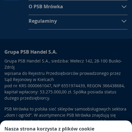
O PSB Mrówka
Regulaminy
Grupa PSB Handel S.A.
Grupa PSB Handel S.A., siedziba: Wełecz 142, 28-100 Busko-
Zdrój
wpisana do Rejestru Przedsiębiorców prowadzonego przez
Sąd Rejonowy w Kielcach
pod nr KRS 0000661047, NIP 6551974439, REGON 366438684,
kapitał wpłacony: 53.275.000,00 zł. Spółka posiada status
dużego przedsiębiorcy.
PSB Mrówka to polska sieć sklepów samoobsługowych sektora
„dom i ogród”. W asortymencie PSB Mrówka znajdują się
materiały budowlane, artykuły wykończeniowe i dekoracyjne,
wyposażenie łazienek i kuchni, elektronarzędzia, a także
Nasza strona korzysta z plików cookie