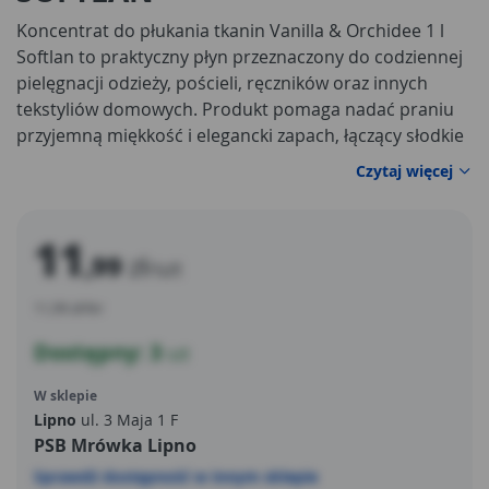
Koncentrat do płukania tkanin Vanilla & Orchidee 1 l
Softlan to praktyczny płyn przeznaczony do codziennej
pielęgnacji odzieży, pościeli, ręczników oraz innych
tekstyliów domowych. Produkt pomaga nadać praniu
przyjemną miękkość i elegancki zapach, łączący słodkie
nuty wanilii z delikatnym aromatem orchidei. Dzięki
Czytaj więcej
skoncentrowanej formule płyn jest wydajny i dobrze
sprawdza się w regularnym użytkowaniu, zarówno przy
praniu ubrań codziennych, jak i tekstyliów
11
,99
zł
wymagających przyjemnego wykończenia po praniu.
/szt
11,99 zł/litr
Dostępny: 3
szt
W sklepie
Lipno
ul. 3 Maja 1 F
PSB Mrówka Lipno
Sprawdź dostępność w innym sklepie