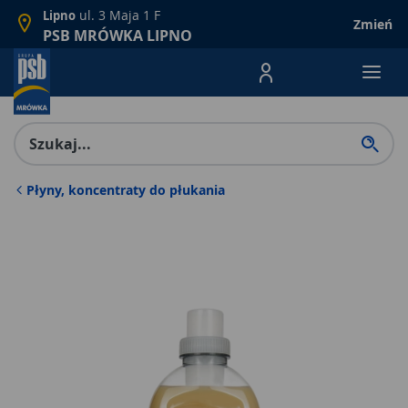
ul. 3 Maja 1 F
Lipno
Zmień
PSB MRÓWKA LIPNO
Menu Produktów, nawigacja: E
Płyny, koncentraty do płukania