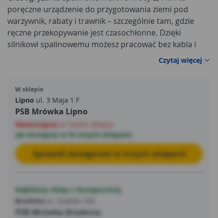
poręczne urządzenie do przygotowania ziemi pod
warzywnik, rabaty i trawnik – szczególnie tam, gdzie
ręczne przekopywanie jest czasochłonne. Dzięki
silnikowi spalinowemu możesz pracować bez kabla i
swobodnie manewrować w ogrodzie, na działce czy w
Czytaj więcej
trudno dostępnych miejscach. Solidna konstrukcja ze
stali dobrze znosi intensywne użytkowanie, a
W sklepie
odpowiednio dobrana pojemność skokowa 139 cm3
Lipno
ul. 3 Maja 1 F
zapewnia sprawne spulchnianie i mieszanie wierzchniej
PSB Mrówka Lipno
warstwy podłoża.
Niedostępny
w Twoim sklepie
ale dostępny w 54 innych sklepach
Sprawdź dostępność w innych sklepach
Najbliższy sklep z dostępnością
Brodnica
ul. Szabda 104
PSB Mrówka Brodnica