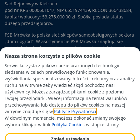
Sąd Rejonowy w Kielcach
pod nr KRS 0000661047, NIP 6551974439, REGON 366438684,
kapitał wpłacony: 53.275.000,00 zł. Spółka posiada status
dużego przedsiębiorcy.
PSB Mrówka to polska sieć sklepów samoobsługowych sektora
„dom i ogród”. W asortymencie PSB Mrówka znajdują się
materiały budowlane, artykuły wykończeniowe i dekoracyjne,
wyposażenie łazienek i kuchni, elektronarzędzia, a także
Nasza strona korzysta z plików cookie
artykuły związane z ogrodem i otoczeniem domu.
Serwis korzysta z plików cookie oraz innych technologii
śledzenia w celach prawidłowego funkcjonowania,
Obowiązek informacyjny
wyświetlania spersonalizowanych treści i reklamy oraz analizy
Polityka prywatności
ruchu na witrynie żeby wiedzieć skąd pochodzą nasi
użytkownicy. Możesz zarządzać plikami cookie z poziomu
Polityka Cookies
Twojej przeglądarki. Więcej informacji na temat warunków
Odbiór zużytego sprzętu
przechowywania lub dostępu do plików cookies na naszej
witrynie znajduje się w
Polityce Prywatności
.
W dowolnym momencie, możesz dokonać zmiany swojego
Wspierają nas:
wyboru klikając w link
Polityka Cookies
w stopce strony.
Zmień ustawienia