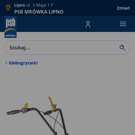
ul. 3 Maja 1 F
Lipno
Zmień
PSB MRÓWKA LIPNO
Menu Produktów, nawigacja: E
Glebogryzarki