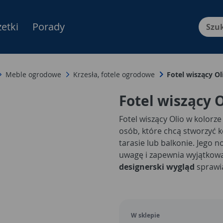
etki
Porady
Menu Produktów, nawigacja: E
Meble ogrodowe
Krzesła, fotele ogrodowe
Fotel wiszący O
Fotel wiszący 
Fotel wiszący Olio w kolorz
osób, które chcą stworzyć 
tarasie lub balkonie. Jego
uwagę i zapewnia wyjątkow
designerski wygląd
sprawia
zarówno z aranżacjami out
stylu loftowym czy minimal
W sklepie