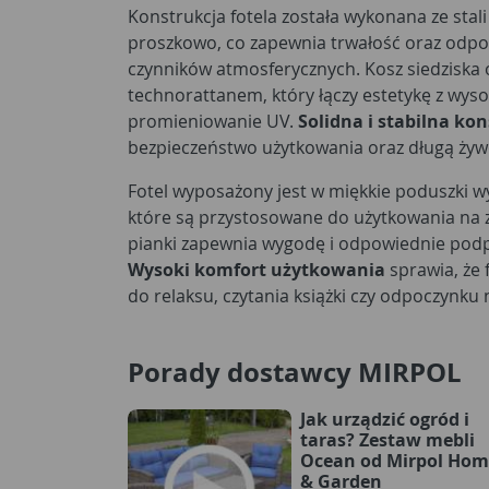
Konstrukcja fotela została wykonana ze sta
proszkowo, co zapewnia trwałość oraz odpo
czynników atmosferycznych. Kosz siedziska o
technorattanem, który łączy estetykę z wyso
promieniowanie UV.
Solidna i stabilna ko
bezpieczeństwo użytkowania oraz długą ży
Fotel wyposażony jest w miękkie poduszki wy
które są przystosowane do użytkowania na 
pianki zapewnia wygodę i odpowiednie pod
Wysoki komfort użytkowania
sprawia, że 
do relaksu, czytania książki czy odpoczynku
Porady dostawcy MIRPOL
Jak urządzić ogród i
taras? Zestaw mebli
Ocean od Mirpol Hom
& Garden