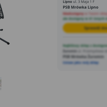
Lipno
ul. 3 Maja 1 F
PSB Mrówka Lipno
Niedostępny
w Twoim skle
ale dostępny w 41 innych 
Sprawdź dos
Najbliższy sklep z dostępn
Żuromin
ul. Przemysłowa 4
PSB Mrówka Żuromin
Ustaw jako mój sklep