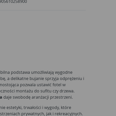
905610258900
abilna podstawa umożliwiają wygodne
ę, a delikatne bujanie sprzyja odprężeniu i
lnostojąca pozwala ustawić fotel w
czności montażu do sufitu czy drzewa.
ma
daje swobodę aranżacji przestrzeni.
nie estetyki, trwałości i wygody, które
trzeniach prywatnych, jak i rekreacyjnych.