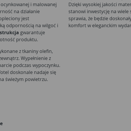
li ocynkowanej i malowanej
Dzięki wysokiej jakości mat
rność na działanie
stanowi inwestycję na wiele
pleciony jest
sprawia, że będzie doskonał
ką odpornością na wilgoć i
komfort w eleganckim wydan
nstrukcja
gwarantuje
wotność produktu.
konane z tkaniny olefin,
zewnątrz. Wypełnienie z
parcie podczas wypoczynku.
fotel doskonale nadaje się
 na świeżym powietrzu.
e