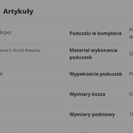
Artykuły
P
irpol
Poduszki w komplecie
d
Materiał wykonania
Ciasna 3, 35-232 Rzeszów,
O
poduszek
l
al
Wypełnienie poduszek
P
Wymiary kosza
9
Wymiary podstawy
1