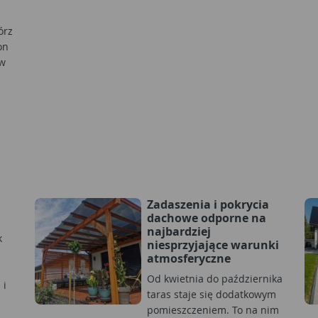
órz
on
aw
Zadaszenia i pokrycia
dachowe odporne na
najbardziej
k
niesprzyjające warunki
atmosferyczne
Od kwietnia do października
 i
taras staje się dodatkowym
pomieszczeniem. To na nim