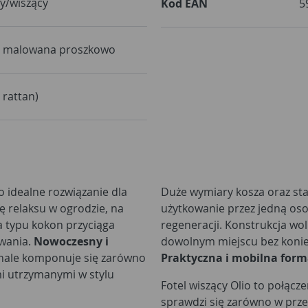
y/wiszący
Kod EAN
5
, malowana proszkowo
 rattan)
o idealne rozwiązanie dla
Duże wymiary kosza oraz st
ę relaksu w ogrodzie, na
użytkowanie przez jedną osob
a typu kokon przyciąga
regeneracji. Konstrukcja wo
wania.
Nowoczesny i
dowolnym miejscu bez konie
onale komponuje się zarówno
Praktyczna i mobilna for
mi utrzymanymi w stylu
Fotel wiszący Olio to połącze
sprawdzi się zarówno w przes