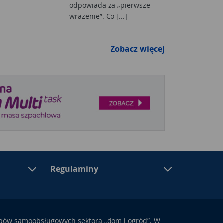
odpowiada za „pierwsze
wrażenie”. Co [...]
Zobacz więcej
Regulaminy
epów samoobsługowych sektora „dom i ogród”. W