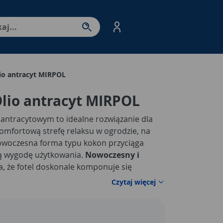
nter - przejdź do strony produktów. Spacja – otwórz/zamkni
lio antracyt MIRPOL
Olio antracyt MIRPOL
e antracytowym to idealne rozwiązanie dla
komfortową strefę relaksu w ogrodzie, na
 nowoczesna forma typu kokon przyciąga
ą wygodę użytkowania.
Nowoczesny i
, że fotel doskonale komponuje się
doorowymi, jak i wnętrzami utrzymanymi w
Czytaj więcej
istycznym.