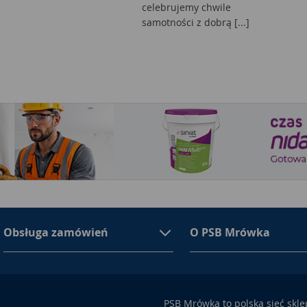
celebrujemy chwile
samotności z dobrą [...]
Obsługa zamówień
O PSB Mrówka
PSB Mrówka to polska sieć skl