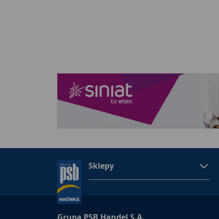
Sklepy
Grupa PSB Handel S.A.