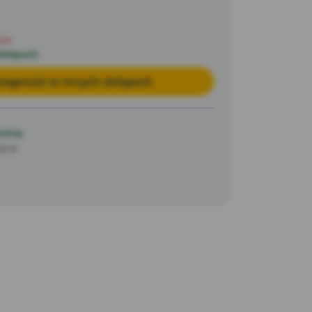
pie
sklepach
tępność w innych sklepach
ością
/8 B