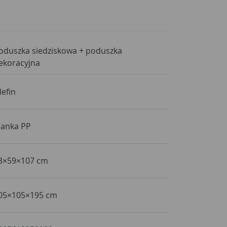
oduszka siedziskowa + poduszka
ekoracyjna
lefin
ianka PP
3×59×107 cm
05×105×195 cm