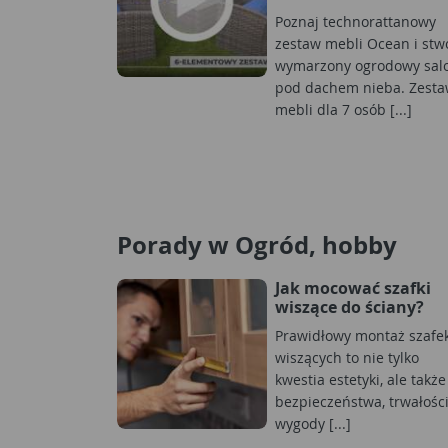
Poznaj technorattanowy
zestaw mebli Ocean i stw
wymarzony ogrodowy sal
pod dachem nieba. Zest
mebli dla 7 osób [...]
Porady w Ogród, hobby
Jak mocować szafki
wiszące do ściany?
Prawidłowy montaż szafe
wiszących to nie tylko
kwestia estetyki, ale także
bezpieczeństwa, trwałości
wygody [...]