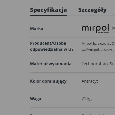
Specyfikacja
Szczegóły
M
Marka
Producent/Osoba
Mirpol Sp. z o.o., ul. 
odpowiedzialna w UE
wz@mirpol.rzeszow.p
Materiał wykonania
Technorattan, St
Kolor dominujący
Antracyt
Waga
21 kg