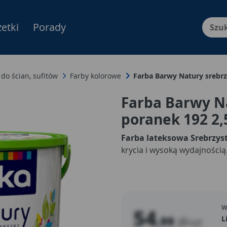
etki
Porady
Menu Produktów, nawigacja: E
 do ścian, sufitów
Farby kolorowe
Farba Barwy Natury srebrz
Farba Barwy N
poranek 192 2,
Farba lateksowa Srebrzys
krycia i wysoką wydajnością
W
54
,99
zł
L
/szt