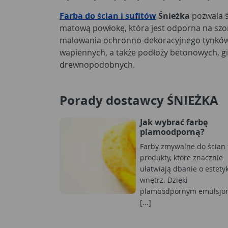
Farba do ścian i sufitów
Śnieżka
pozwala 
matową powłokę, która jest odporna na szo
malowania ochronno-dekoracyjnego tynkó
wapiennych, a także podłoży betonowych, 
drewnopodobnych.
Porady dostawcy ŚNIEŻKA
Jak wybrać farbę
plamoodporną?
Farby zmywalne do ścian 
produkty, które znacznie
ułatwiają dbanie o estety
wnętrz. Dzięki
plamoodpornym emulsjo
[...]