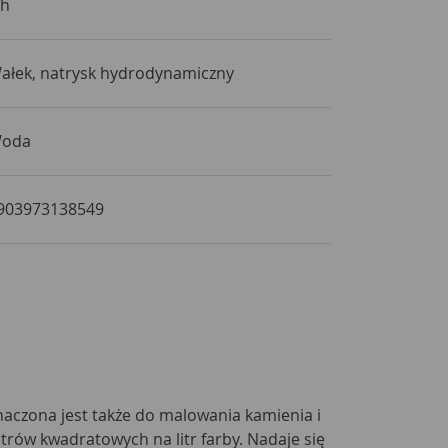
 h
ałek, natrysk hydrodynamiczny
oda
903973138549
aczona jest także do malowania kamienia i
etrów kwadratowych na litr farby. Nadaje się