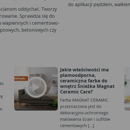
do aplikacji pędzlem, wałki
ścianom oddychać. Tworzy
rowanie. Sprawdza się do
w wapiennych i cementowo-
gipsowych, betonowych czy
Jakie właściwości ma
plamoodporna,
ceramiczna farba do
to
wnętrz Śnieżka Magnat
Ceramic Care?
kę
Farba MAGNAT CERAMIC
przeznaczona jest do
m
dekoracyjno-ochronnego
malowania ścian i sufitów
cementowych [...]