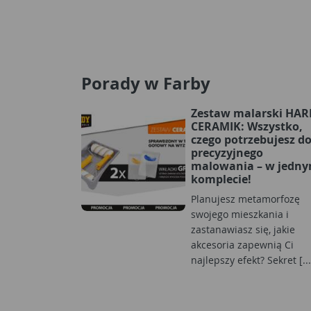
Porady w Farby
Zestaw malarski HA
CERAMIK: Wszystko,
czego potrzebujesz d
precyzyjnego
malowania – w jedn
komplecie!
Planujesz metamorfozę
swojego mieszkania i
zastanawiasz się, jakie
akcesoria zapewnią Ci
najlepszy efekt? Sekret [...