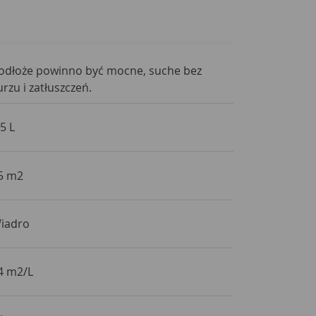
odłoże powinno być mocne, suche bez
urzu i zatłuszczeń.
,5 L
5 m2
iadro
4 m2/L