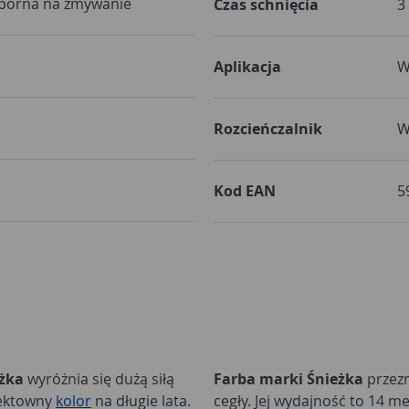
dporna na zmywanie
Czas schnięcia
3
Aplikacja
W
Rozcieńczalnik
W
Kod EAN
5
eżka
wyróżnia się dużą siłą
Farba marki Śnieżka
przezn
efektowny
kolor
na długie lata.
cegły. Jej wydajność to 14 m