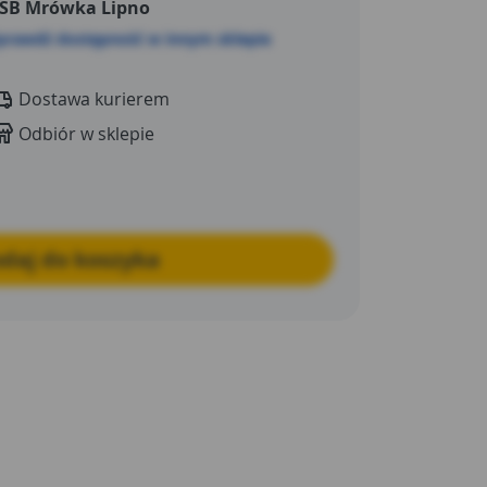
SB Mrówka Lipno
prawdź dostępność w innym sklepie
Dostawa kurierem
Odbiór w sklepie
daj do koszyka