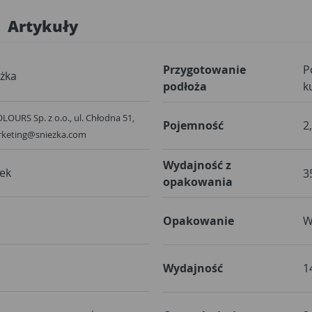
Artykuły
Przygotowanie
P
żka
podłoża
k
OURS Sp. z o.o., ul. Chłodna 51,
Pojemność
2
rketing@sniezka.com
Wydajność z
ek
3
opakowania
Opakowanie
W
Wydajność
1