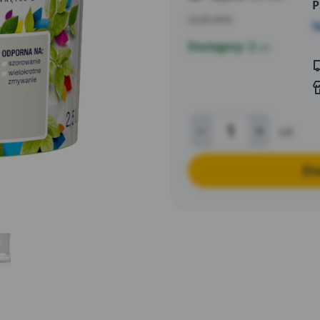
P
22,00 zł/litr
S
Dostępny: 2
szt
szt
Do