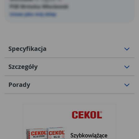
PSB Mrówka Włocławek
Ustaw jako mój sklep
Specyfikacja
Szczegóły
Porady