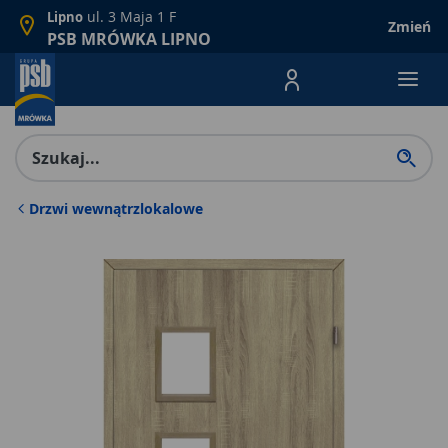
ul. 3 Maja 1 F
Lipno
Zmień
PSB MRÓWKA LIPNO
Menu Produktów, nawigacja: E
Drzwi wewnątrzlokalowe