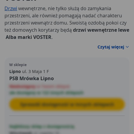
Drzwi
wewnętrzne, nie tylko służą do zamykania
przestrzeni, ale również pomagają nadać charakteru
przestrzeni wewnątrz domu. Swoistą ozdobą pokoi czy
też domowych korytarzy będą
drzwi wewnętrzne lewe
Alba marki VOSTER
.
Czytaj więcej
W sklepie
Lipno
ul. 3 Maja 1 F
PSB Mrówka Lipno
Niedostępny
w Twoim sklepie
ale dostępny w 122 innych sklepach
Sprawdź dostępność w innych sklepach
Najbliższy sklep z dostępnością
Włocławek
ul. Łęgska 16