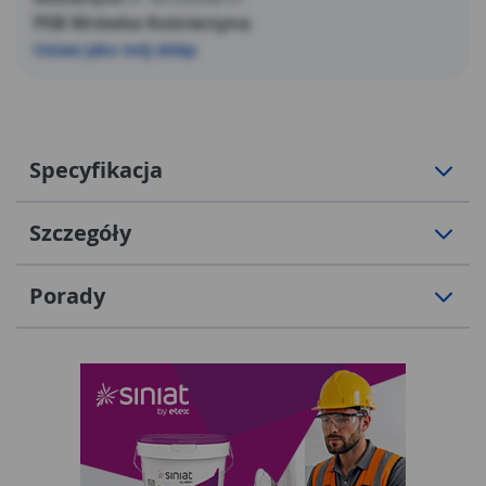
PSB Mrówka Kościerzyna
Ustaw jako mój sklep
Specyfikacja
Szczegóły
Porady