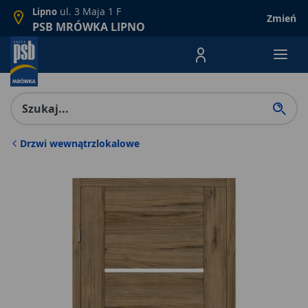
ul. 3 Maja 1 F
Lipno
Zmień
PSB MRÓWKA LIPNO
Menu Produktów, nawigacja: E
Drzwi wewnątrzlokalowe