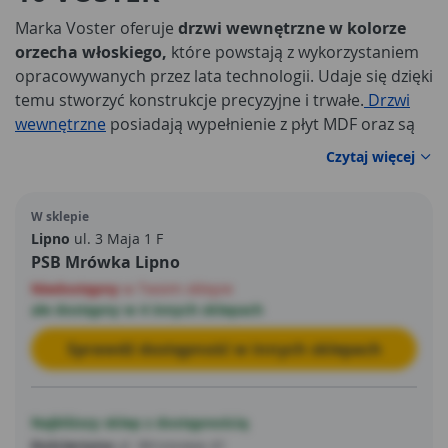
Marka Voster oferuje
drzwi wewnętrzne w kolorze
orzecha włoskiego,
które powstają z wykorzystaniem
opracowywanych przez lata technologii. Udaje się dzięki
temu stworzyć konstrukcje precyzyjne i trwałe.
Drzwi
wewnętrzne
posiadają wypełnienie z płyt MDF oraz są
pokryte folią finish. Bez żadnych problemów można
Czytaj więcej
dopasować je do aranżacji wnętrz klasycznych.
Sprawiają, że wnętrza zyskują na elegancji, trwałym
W sklepie
wykończeniu oraz mają praktyczny charakter.
Lipno
ul. 3 Maja 1 F
PSB Mrówka Lipno
Niedostępny
w Twoim sklepie
ale dostępny w 4 innych sklepach
Sprawdź dostępność w innych sklepach
Najbliższy sklep z dostępnością
Kościerzyna
ul. Wrzosowa 41