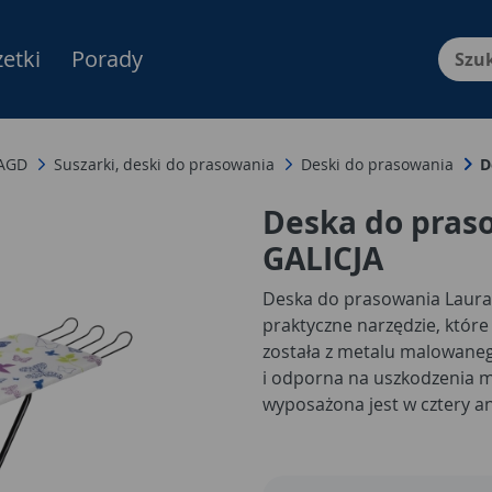
etki
Porady
Menu Produktów, nawigacja: E
 AGD
Suszarki, deski do prasowania
Deski do prasowania
D
Deska do pras
GALICJA
Deska do prasowania Laura
praktyczne narzędzie, któr
została z metalu malowaneg
i odporna na uszkodzenia m
wyposażona jest w cztery an
wykonano z płyty wiórowej 
Pokrycie z bawełny na gąbc
temperaturę ułatwia prasow