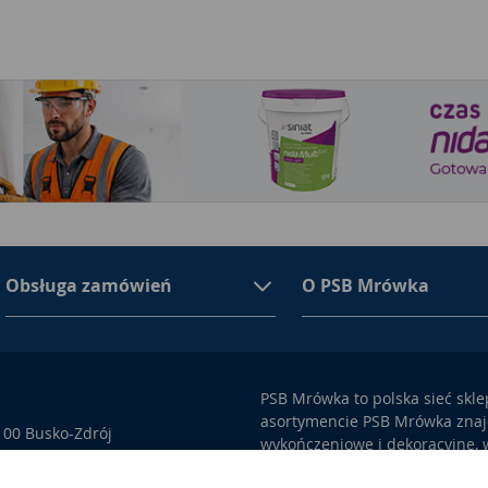
Obsługa zamówień
O PSB Mrówka
PSB Mrówka to polska sieć skl
asortymencie PSB Mrówka znajd
100 Busko-Zdrój
wykończeniowe i dekoracyjne, w
ego przez Sąd Rejonowy w
także artykuły związane z ogr