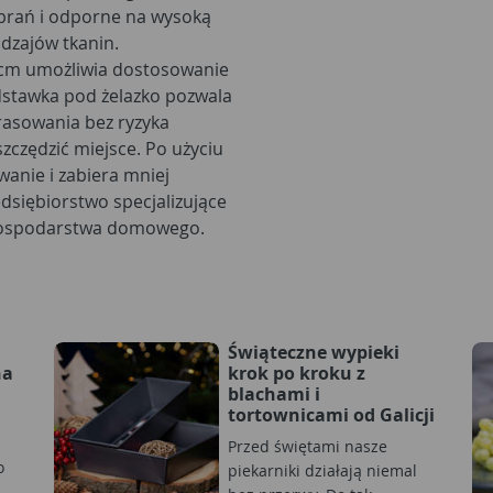
ubrań i odporne na wysoką
dzajów tkanin.
0cm umożliwia dostosowanie
tawka pod żelazko pozwala
rasowania bez ryzyka
czędzić miejsce. Po użyciu
anie i zabiera mniej
dsiębiorstwo specjalizujące
w gospodarstwa domowego.
Świąteczne wypieki
na
krok po kroku z
blachami i
tortownicami od Galicji
Przed świętami nasze
o
piekarniki działają niemal