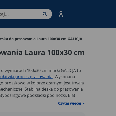
nter - przejdź do strony produktów. Spacja – otwórz/zamkni
eska do prasowania Laura 100x30 cm GALICJA
owania Laura 100x30 cm
 o wymiarach 100x30 cm marki GALICJA to
e
ułatwia proces prasowania
. Wykonana
o proszkowo w kolorze czarnym jest trwała
echaniczne. Stabilna deska do prasowania
typoślizgowe podkładki pod nóżki. Blat
ochraniającej przedmiot przed zginaniem.
Czytaj więcej
e delikatne dla ubrań i odporne na wysoką
anie różnych rodzajów tkanin.