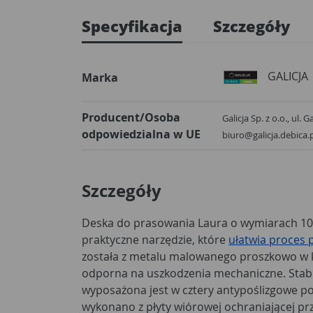
Specyfikacja
Szczegóły
GALICJA
Marka
Producent/Osoba
Galicja Sp. z o.o., ul. 
odpowiedzialna w UE
biuro@galicja.debica.
Szczegóły
Deska do prasowania Laura o wymiarach 10
praktyczne narzędzie, które
ułatwia proces
została z metalu malowanego proszkowo w ko
odporna na uszkodzenia mechaniczne. Stab
wyposażona jest w cztery antypoślizgowe pod
wykonano z płyty wiórowej ochraniającej pr