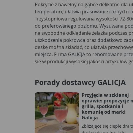
Pokrycie z bawełny na gąbce delikatne dla 
temperaturę ułatwia prasowanie różnych ro
Trzystopniowa regulowana wysokości 72-8
do preferowanego poziomu. Wysuwana pods
na swobodne odkładanie żelazka podczas p
uszkodzenia pokrowca oraz dodatkowo zaosz
deskę można składać, co ułatwia przechowyw
miejsca. Firma GALICJA to renomowane prze
się w produkcji wysokiej jakości artykułó
Porady dostawcy GALICJA
Przyjęcia w szklanej
oprawie: propozycje 
grilla, spotkania i
komunię od marki
Galicja
Zbliżające się ciepłe dni t
doskonały pretekst do