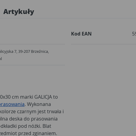
Artykuły
Kod EAN
5
Galicyjska 7, 39-207 Brzeźnica,
pl
0x30 cm marki GALICJA to
 prasowania
. Wykonana
lorze czarnym jest trwała i
ilna deska do prasowania
kładki pod nóżki. Blat
zedmiot przed zginaniem.