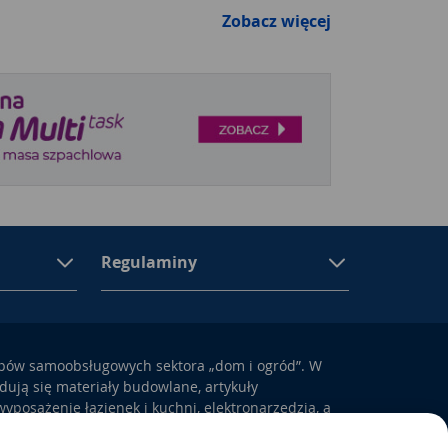
Zobacz więcej
Regulaminy
epów samoobsługowych sektora „dom i ogród”. W
ują się materiały budowlane, artykuły
yposażenie łazienek i kuchni, elektronarzędzia, a
odem i otoczeniem domu.