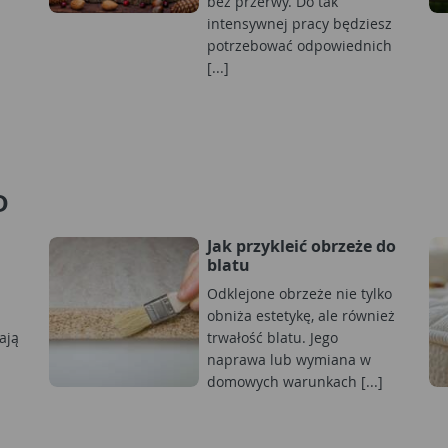
bez przerwy. Do tak
intensywnej pracy będziesz
potrzebować odpowiednich
[...]
D
Jak przykleić obrzeże do
blatu
Odklejone obrzeże nie tylko
obniża estetykę, ale również
ają
trwałość blatu. Jego
naprawa lub wymiana w
domowych warunkach [...]