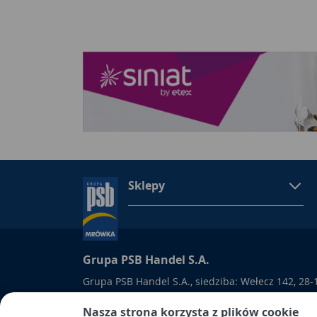
Sklepy
Grupa PSB Handel S.A.
Grupa PSB Handel S.A., siedziba: Wełecz 142, 28-
wpisana do Rejestru Przedsiębiorców prowadzon
Nasza strona korzysta z plików cookie
Kielcach