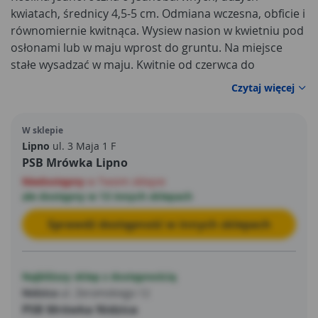
kwiatach, średnicy 4,5-5 cm. Odmiana wczesna, obficie i
równomiernie kwitnąca. Wysiew nasion w kwietniu pod
osłonami lub w maju wprost do gruntu. Na miejsce
stałe wysadzać w maju. Kwitnie od czerwca do
października. Doskonała na rabaty, obwódki, kwietniki,
Czytaj więcej
balkony. Posiada właściwości ochronne – odstrasza
nicienie. Udaje sie na każdej glebie ogrodowej.
W sklepie
Lipno
ul. 3 Maja 1 F
PSB Mrówka Lipno
Niedostępny
w Twoim sklepie
ale dostępny w 13 innych sklepach
Sprawdź dostępność w innych sklepach
Najbliższy sklep z dostępnością
Nidzica
ul. Żeromskiego 12
PSB Mrówka Nidzica