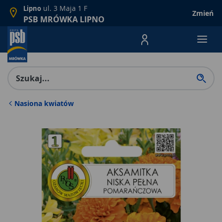
ul. 3 Maja 1 F
Lipno
Zmień
PSB MRÓWKA LIPNO
Menu Produktów, nawigacja: E
Nasiona kwiatów