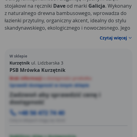
stojakowi na ręczniki
Dave
od marki
Galicja
. Wykonany
z naturalnego drewna bambusowego, wprowadza do
łazienki przytulny, organiczny akcent, idealny do stylu
skandynawskiego, ekologicznego i nowoczesnego. Jego
kompaktowe wymiary (
24 cm szerokości
,
80 cm
Czytaj więcej
wysokości
i
48 cm długości
) sprawiają, że doskonale
sprawdzi się w przestrzeniach o ograniczonej
W sklepie
powierzchni, nie zabierając zbyt wiele miejsca.
Kurzętnik
ul. Lidzbarska 3
PSB Mrówka Kurzętnik
Brak informacji
o dostępności produktu
Sprawdź dostępność w innym sklepie
Zadzwoń aby sprawdzić cenę i
dostępność
+48 56 472 74 40
Ceny w sklepach mogą się różnić
Najbliższy sklep z dostępnością