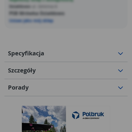
Działdowo
ul. Gminna 6
PSB Mrówka Działdowo
Ustaw jako mój sklep
Specyfikacja
Szczegóły
Porady