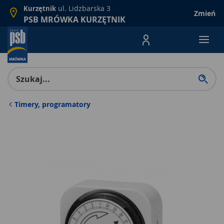
ul. Lidzbarska 3
Kurzętnik
Zmień
PSB MRÓWKA KURZĘTNIK
Menu Produktów, nawigacja: E
Timery, programatory