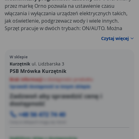
przez markę Orno pozwala na ustawienie czasu
włączania i wyłączania urządzeń elektrycznych takich,
jak oświetlenie, podgrzewacz wody i wiele innych.
Sprzęt pracuje w dwóch trybach: ON/AUTO. Można
wykorzystać go również do włączania i wyłączania
Czytaj więcej
napięcia w gniazdkach do 48 razy dziennie.
Programatory czasowe
są niezastąpione przy
W sklepie
oszczędzaniu energii oraz sprawnym zarządzaniu
Kurzętnik
ul. Lidzbarska 3
urządzeniami elektrycznymi znajdującymi się w każdym
PSB Mrówka Kurzętnik
domu. Minimalny czas włączenia lub wyłączenia
Brak informacji
o dostępności produktu
urządzeń to 15 minut.
Sprawdź dostępność w innym sklepie
Zadzwoń aby sprawdzić cenę i
dostępność
+48 56 472 74 40
Ceny w sklepach mogą się różnić
Najbliższy sklep z dostępnością