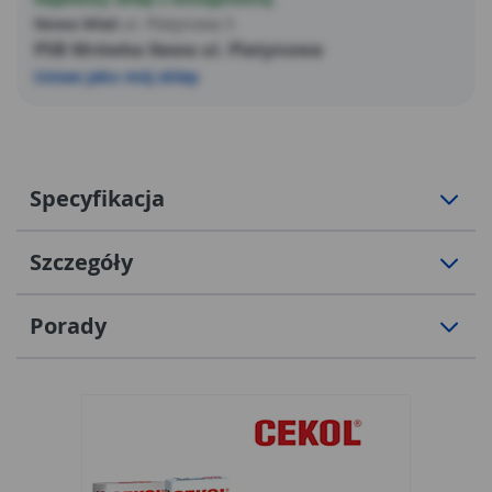
Nowa Wieś
ul. Platynowa 5
PSB Mrówka Iława ul. Platynowa
Ustaw jako mój sklep
Specyfikacja
Szczegóły
Porady