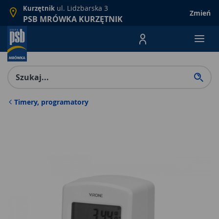
ul. Lidzbarska 3
Kurzętnik
Zmień
PSB MRÓWKA KURZĘTNIK
Menu Produktów, nawigacja: E
Timery, programatory