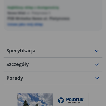
Najbliższy sklep z dostępnością
Nowa Wieś
ul. Platynowa 5
PSB Mrówka Iława ul. Platynowa
Ustaw jako mój sklep
Specyfikacja
Szczegóły
Porady