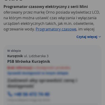
Programator czasowy elektryczny z serii Mini
oferowany przez markę Orno posiada wyświetlacz LCD,
na którym można ustawić czas włączania i wyłączania
urządzeń elektrycznych takich, jak m.in. oświetlenie,
ogrzewanie wody.
Programatory czasowe
, im więcej
funkcji posiadają, tym lepiej. Ten model jest
Czytaj więcej
wyposażony w 10 programów czasowych, 7 kombinacji
dni tygodnia, funkcję czasu letniego i zimowego, funkcję
W sklepie
COUNT DOWN, tryb pracy 12 lub 24 godzinny.
Kurzętnik
ul. Lidzbarska 3
PSB Mrówka Kurzętnik
Brak informacji
o dostępności produktu
Sprawdź dostępność w innym sklepie
Zadzwoń aby sprawdzić cenę i
dostępność
+48 56 472 74 40
Ceny w sklepach mogą się różnić