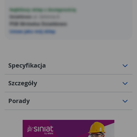
Najbliższy sklep z dostępnością
Działdowo
ul. Gminna 6
PSB Mrówka Działdowo
Ustaw jako mój sklep
Specyfikacja
Szczegóły
Porady