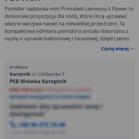
Pomidor sadzonka mini Primabell czerwony 4 Flower to
doskonała propozycja dla osób, które chcą uprawiać
własne warzywa nawet na niewielkiej przestrzeni. Ta
kompaktowa odmiana pomidora została stworzona z
myślą o uprawie balkonowej i tarasowej, dzięki czemu
świetnie sprawdzi się także w donicach ustawionych na
Czytaj więcej
parapecie. Roślina sprzedawana jest w formie gotowej
sadzonki, co pozwala szybko rozpocząć uprawę i cieszyć
W sklepie
się własnymi plonami bez konieczności wysiewu nasion.
Kurzętnik
ul. Lidzbarska 3
PSB Mrówka Kurzętnik
Brak informacji
o dostępności produktu
Sprawdź dostępność w innym sklepie
Zadzwoń aby sprawdzić cenę i
dostępność
+48 56 472 74 40
Ceny w sklepach mogą się różnić