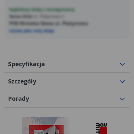
Najbliższy sklep z dostępnością
Nowa Wieś
ul. Platynowa 5
PSB Mrówka Iława ul. Platynowa
Ustaw jako mój sklep
Specyfikacja
Szczegóły
Porady