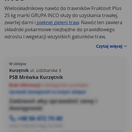
Wieloskładnikowy nawóz do trawników Fruktovit Plus
25 kg marki GRUPA INCO służy do uzyskania trwałej,
zwartej darni i
pięknej zieleni traw
. Nawóz ten zawiera
składniki pokarmowe niezbędne do prawidłowego
wzrostu i wegetacji wszystkich gatunków traw,
szczególnie do trawników ozdobnych i
Czytaj więcej
reprezentacyjnych. Dodatkowo jego użycie zapewnia
uzyskanie intensywnie zielonego trawnika oraz jego
W sklepie
ochronę przed zachwaszczeniem i rozwojem mchu.
Kurzętnik
ul. Lidzbarska 3
Trawa staje się dzięki użyciu Fruktovit Plus odporna na
PSB Mrówka Kurzętnik
wymarzanie i liczne choroby roślin. Nawóz należy
Brak informacji
o dostępności produktu
rozsypać równomiernie na powierzchni trawnika,
Sprawdź dostępność w innym sklepie
najlepiej po skoszeniu trawy. Jeżeli w najbliższych
godzinach po nawożeniu nie jest spodziewany deszcz,
Zadzwoń aby sprawdzić cenę i
trawnik należy obficie podlać.
dostępność
+48 56 472 74 40
Ceny w sklepach mogą się różnić