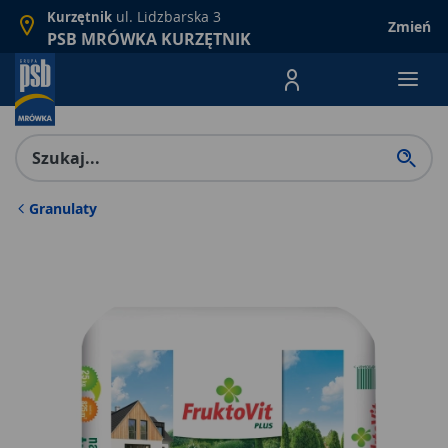
ul. Lidzbarska 3
Kurzętnik
Zmień
PSB MRÓWKA KURZĘTNIK
Menu Produktów, nawigacja: E
Granulaty