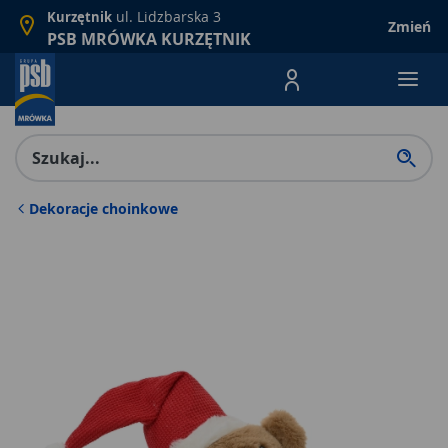
ul. Lidzbarska 3
Kurzętnik
Zmień
PSB MRÓWKA KURZĘTNIK
Menu Produktów, nawigacja: E
Dekoracje choinkowe