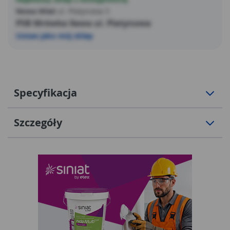
Nowa Wieś
ul. Platynowa 5
PSB Mrówka Iława ul. Platynowa
Ustaw jako mój sklep
Specyfikacja
Szczegóły