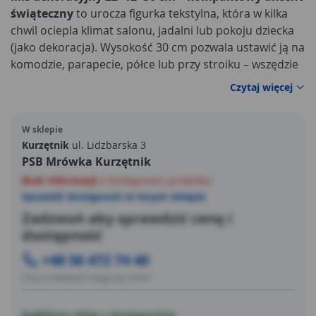
świąteczny
to urocza figurka tekstylna, która w kilka
chwil ociepla klimat salonu, jadalni lub pokoju dziecka
(jako dekoracja). Wysokość 30 cm pozwala ustawić ją na
komodzie, parapecie, półce lub przy stroiku – wszędzie
tam, gdzie brakuje niewielkiego, przytulnego akcentu.
Czytaj więcej
Proporcje 22×12 cm zapewniają stabilną podstawę, a
smukła sylwetka łatwo wpisuje się w aranżacje ze
W sklepie
świecami, lampkami LED i gałązkami iglastymi, tworząc
Kurzętnik
ul. Lidzbarska 3
spójny kadr bez wrażenia przeładowania.
PSB Mrówka Kurzętnik
Brak informacji
o dostępności produktu
Sprawdź dostępność w innym sklepie
Zadzwoń aby sprawdzić cenę i
dostępność
+48 56 472 74 40
Ceny w sklepach mogą się różnić
Najbliższy sklep z dostępnością