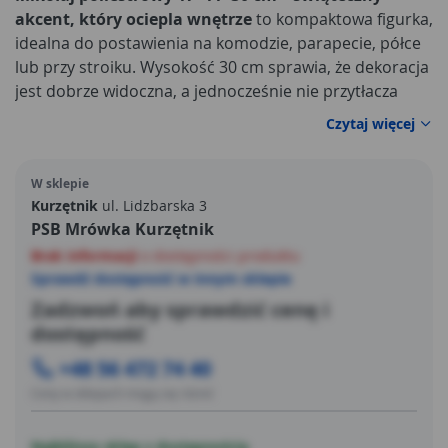
akcent, który ociepla wnętrze
to kompaktowa figurka,
idealna do postawienia na komodzie, parapecie, półce
lub przy stroiku. Wysokość 30 cm sprawia, że dekoracja
jest dobrze widoczna, a jednocześnie nie przytłacza
aranżacji – świetnie dopełnia kompozycje z lampkami
Czytaj więcej
LED, świecami i gałązkami iglastymi. Proporcje 17×11
cm zapewniają stabilną podstawę, dzięki czemu Mikołaj
W sklepie
pewnie stoi i prezentuje się elegancko zarówno solo, jak
Kurzętnik
ul. Lidzbarska 3
i w towarzystwie innych ozdób.
PSB Mrówka Kurzętnik
Brak informacji
o dostępności produktu
Sprawdź dostępność w innym sklepie
Zadzwoń aby sprawdzić cenę i
dostępność
+48 56 472 74 40
Ceny w sklepach mogą się różnić
Najbliższy sklep z dostępnością