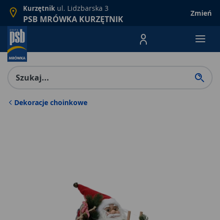
ul. Lidzbarska 3
Kurzętnik
Zmień
PSB MRÓWKA KURZĘTNIK
Menu Produktów, nawigacja: E
Dekoracje choinkowe