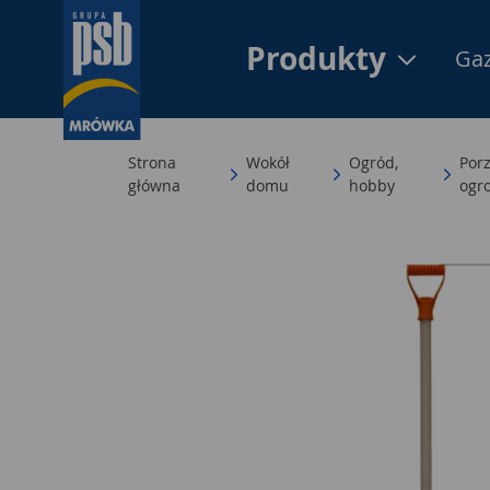
Produkty
Gaz
Strona
Wokół
Ogród,
Por
główna
domu
hobby
ogr