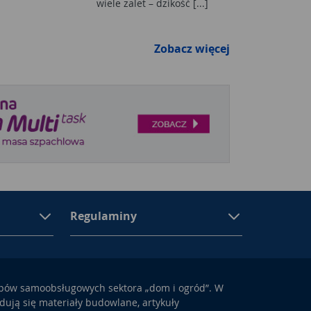
wiele zalet – dzikość [...]
Zobacz więcej
Regulaminy
epów samoobsługowych sektora „dom i ogród”. W
ują się materiały budowlane, artykuły