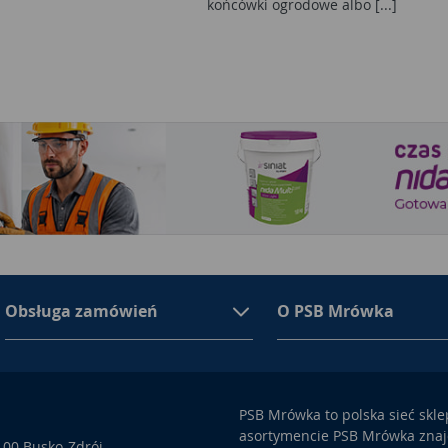
końcówki ogrodowe albo [...]
Obsługa zamówień
O PSB Mrówka
PSB Mrówka to polska sieć skl
asortymencie PSB Mrówka znajd
100 Busko-Zdrój