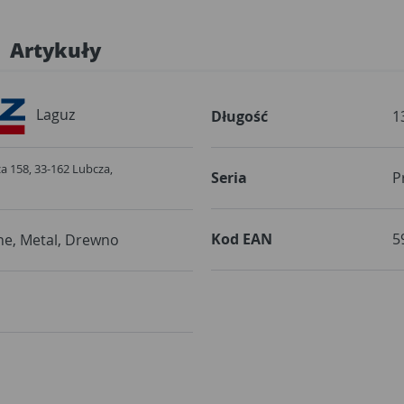
Artykuły
Laguz
Długość
1
za 158, 33-162 Lubcza,
Seria
P
Kod EAN
5
ne, Metal, Drewno