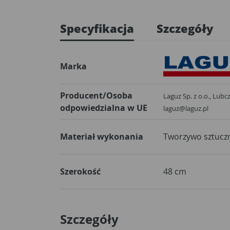
Specyfikacja
Szczegóły
Marka
Producent/Osoba
Laguz Sp. z o.o., Lubc
odpowiedzialna w UE
laguz@laguz.pl
Materiał wykonania
Tworzywo sztucz
Szerokość
48 cm
Szczegóły