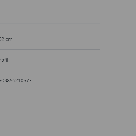
32 cm
rofil
903856210577