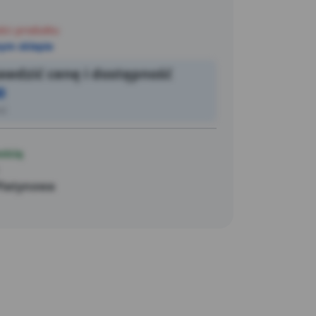
ści produktu
ym sklepie
wdzić cenę i dostępność
0
ić
ością
Platynowa