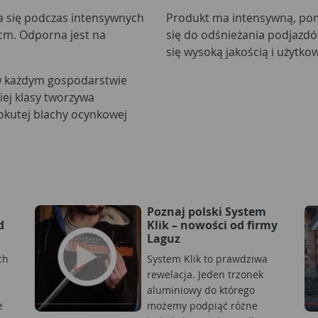
 się podczas intensywnych
Produkt ma intensywną, po
cm. Odporna jest na
się do odśnieżania podjazdó
się wysoką jakością i użytko
w każdym gospodarstwie
ej klasy tworzywa
okutej blachy ocynkowej
Poznaj polski System
d
Klik – nowości od firmy
Laguz
ch
System Klik to prawdziwa
rewelacja. Jeden trzonek
aluminiowy do którego
e
możemy podpiąć różne