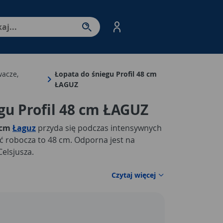
nter - przejdź do strony produktów. Spacja – otwórz/zamkni
wacze,
Łopata do śniegu Profil 48 cm
ŁAGUZ
gu Profil 48 cm ŁAGUZ
8cm
Łaguz
przyda się podczas intensywnych
ć robocza to 48 cm. Odporna jest na
elsjusza.
Czytaj więcej