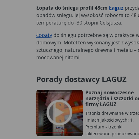
Łopata do śniegu profil 48cm
Łaguz
przyda
opadów śniegu. Jej wysokość robocza to 48 
temperaturę do -30 stopni Celsjusza.
Łopaty
do śniegu potrzebne są w praktyce 
domowym. Motel ten wykonany jest z wysoki
sztucznego, naturalnego drewna i metalu – 
mocowanej nitami.
Porady dostawcy LAGUZ
Poznaj nowoczesne
narzędzia i szczotki o
firmy ŁAGUZ
Trzonki drewniane w trze
liniach jakościowych: 1.
Premium - trzonki
lakierowane produkowan