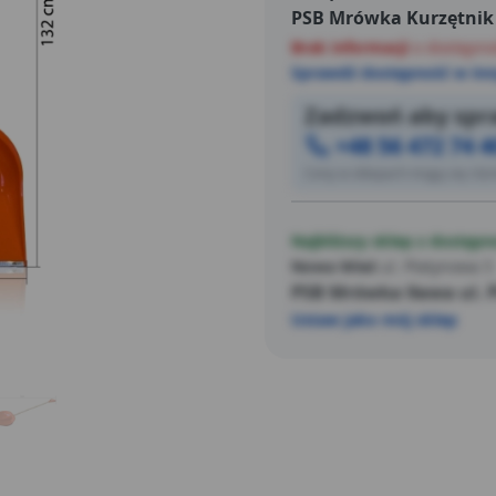
PSB Mrówka Kurzętnik
Brak informacji
o dostępno
Sprawdź dostępność w inn
Zadzwoń aby spra
+48 56 472 74 4
Ceny w sklepach mogą się różn
Najbliższy sklep z dostępn
Nowa Wieś
ul. Platynowa 5
PSB Mrówka Iława ul. 
Ustaw jako mój sklep