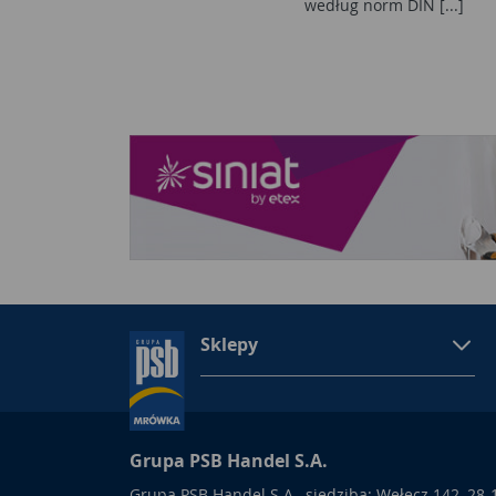
według norm DIN [...]
Sklepy
Grupa PSB Handel S.A.
Grupa PSB Handel S.A., siedziba: Wełecz 142, 28-