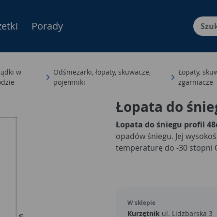
etki
Porady
Menu Produktów, nawigacja: E
ządki w
Odśnieżarki, łopaty, skuwacze,
Łopaty, sku
odzie
pojemniki
zgarniacze
Łopata do śnie
Łopata do śniegu profil 4
opadów śniegu. Jej wysokoś
temperaturę do -30 stopni C
W sklepie
Kurzętnik
ul. Lidzbarska 3