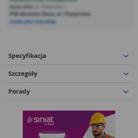
Nowa Wieś
ul. Platynowa 5
PSB Mrówka Iława ul. Platynowa
Ustaw jako mój sklep
Specyfikacja
Szczegóły
Porady