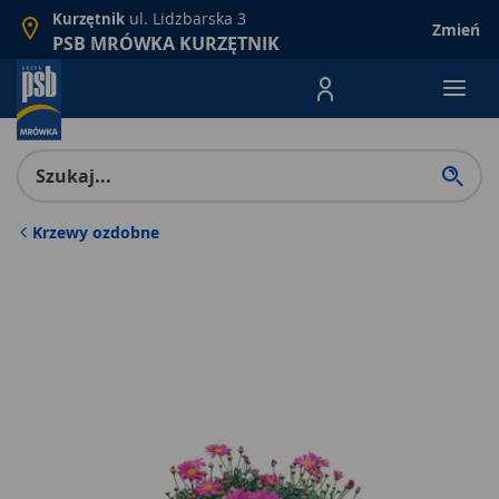
ul. Lidzbarska 3
Kurzętnik
Zmień
PSB MRÓWKA KURZĘTNIK
Menu Produktów, nawigacja: E
Krzewy ozdobne