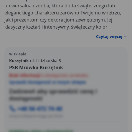
uniwersalna ozdoba, która doda świątecznego lub
eleganckiego charakteru zarówno Twojemu wnętrzu,
jak i prezentom czy dekoracjom zewnętrznym. Jej
klasyczny kształt i intensywny, świąteczny kolor
sprawiają, że wyróżnia się na tle innych dekoracji i
Czytaj więcej
przyciąga uwagę — idealna do choinki, wieńca, girlandy,
drzwi lub stołu.
W sklepie
Kurzętnik
ul. Lidzbarska 3
PSB Mrówka Kurzętnik
Brak informacji
o dostępności produktu
Sprawdź dostępność w innym sklepie
Zadzwoń aby sprawdzić cenę i
dostępność
+48 56 472 74 40
Ceny w sklepach mogą się różnić
Najbliższy sklep z dostępnością