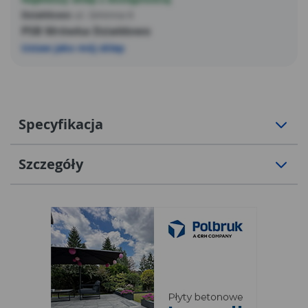
Działdowo
ul. Gminna 6
PSB Mrówka Działdowo
Ustaw jako mój sklep
Specyfikacja
Szczegóły