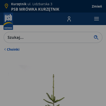
ul. Lidzbarska 3
Kurzętnik
Zmień
PSB MRÓWKA KURZĘTNIK
Menu Produktów, nawigacja: E
Choinki