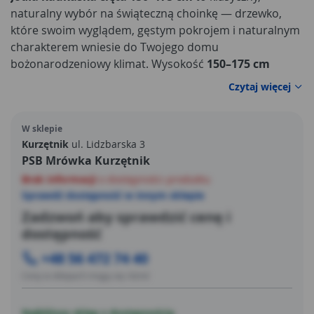
naturalny wybór na świąteczną choinkę — drzewko,
które swoim wyglądem, gęstym pokrojem i naturalnym
charakterem wniesie do Twojego domu
bożonarodzeniowy klimat. Wysokość
150–175 cm
sprawia, że drzewko ma idealne proporcje:
Czytaj więcej
wystarczające, by było centralnym punktem salonu, a
jednocześnie nie przytłaczające — dobrze komponuje
W sklepie
się nawet w przeciętnym metrażu.
Kurzętnik
ul. Lidzbarska 3
PSB Mrówka Kurzętnik
Brak informacji
o dostępności produktu
Sprawdź dostępność w innym sklepie
Zadzwoń aby sprawdzić cenę i
dostępność
+48 56 472 74 40
Ceny w sklepach mogą się różnić
Najbliższy sklep z dostępnością