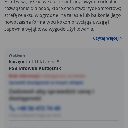
Fotel wiszący Olio w kolorze antracytowym to idealne
rozwiązanie dla osób, które chcą stworzyć komfortową
strefę relaksu w ogrodzie, na tarasie lub balkonie. Jego
nowoczesna forma typu kokon przyciąga uwagę i
zapewnia wyjątkową wygodę użytkowania.
Nowoczesny i designerski wygląd
sprawia, że fotel
Czytaj więcej
doskonale komponuje się zarówno z aranżacjami
outdoorowymi, jak i wnętrzami utrzymanymi w stylu
W sklepie
loftowym czy minimalistycznym.
Kurzętnik
ul. Lidzbarska 3
PSB Mrówka Kurzętnik
Brak informacji
o dostępności produktu
Sprawdź dostępność w innym sklepie
Zadzwoń aby sprawdzić cenę i
dostępność
+48 56 472 74 40
Ceny w sklepach mogą się różnić