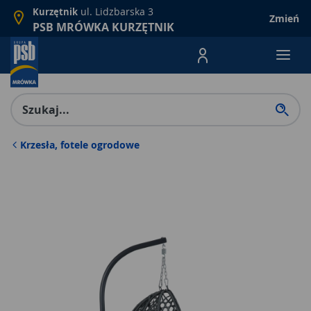
ul. Lidzbarska 3
Kurzętnik
Zmień
PSB MRÓWKA KURZĘTNIK
Menu Produktów, nawigacja: E
Krzesła, fotele ogrodowe