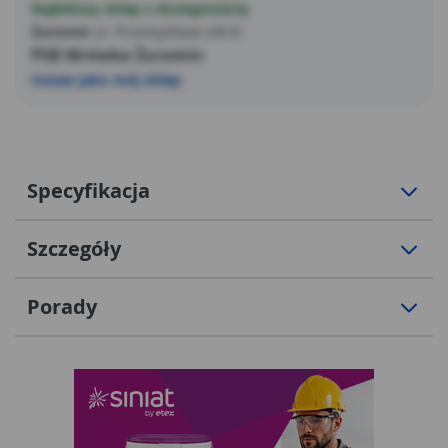
Najbliższy sklep z dostępnością
Żuromin
ul. Przemysłowa 4/8 B
PSB Mrówka Żuromin
Ustaw jako mój sklep
Specyfikacja
Szczegóły
Porady