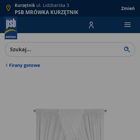
ul. Lidzbarska 3
Kurzętnik
Zmień
PSB MRÓWKA KURZĘTNIK
Menu Produktów, nawigacja: E
Firany gotowe