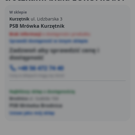
W sklepie
Kurzętnik
ul. Lidzbarska 3
PSB Mrówka Kurzętnik
Brak informacji
o dostępności produktu
Sprawdź dostępność w innym sklepie
Zadzwoń aby sprawdzić cenę i
dostępność
+48 56 472 74 40
Ceny w sklepach mogą się różnić
Najbliższy sklep z dostępnością
Brodnica
ul. Szabda 104
PSB Mrówka Brodnica
Ustaw jako mój sklep