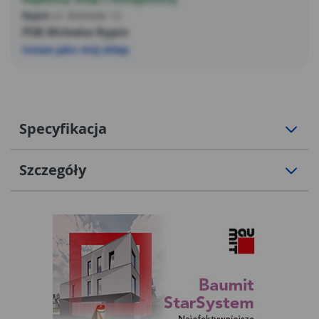
Rypin
ul. Bielawki 12
PSB Mrówka Rypin
Ustaw jako mój sklep
Specyfikacja
Szczegóły