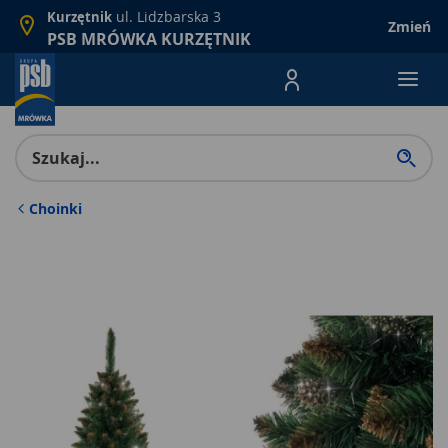
ul. Lidzbarska 3
Kurzętnik
Zmień
PSB MRÓWKA KURZĘTNIK
Menu Produktów, nawigacja: E
Choinki