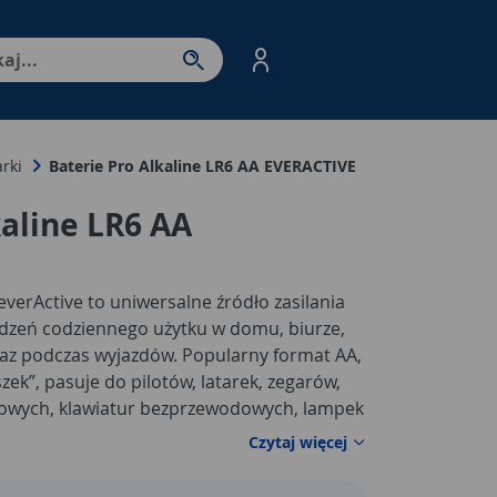
nter - przejdź do strony produktów. Spacja – otwórz/zamkni
rki
Baterie Pro Alkaline LR6 AA EVERACTIVE
kaline LR6 AA
everActive to uniwersalne źródło zasilania
dzeń codziennego użytku w domu, biurze,
az podczas wyjazdów. Popularny format AA,
zek”, pasuje do pilotów, latarek, zegarów,
owych, klawiatur bezprzewodowych, lampek
omiarowych oraz innych sprzętów
Czytaj więcej
gii. Produkt sprawdzi się zarówno jako
apas przechowywany na wypadek nagłego