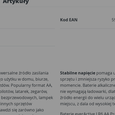
Artykuły
Kod EAN
5
iwersalne źródło zasilania
Stabilne napięcie
pomaga ut
o użytku w domu, biurze,
sprzętu i zmniejsza ryzyko 
zdów. Popularny format AA,
momencie. Baterie alkaliczn
pilotów, latarek, zegarów,
nie wymagają ładowarki, dla
r bezprzewodowych, lampek
źródło energii do wielu urz
 innych sprzętów
miejscu, z dala od wysokiej 
rawdzi się zarówno jako
Baterie everActive LR6 AA Pr