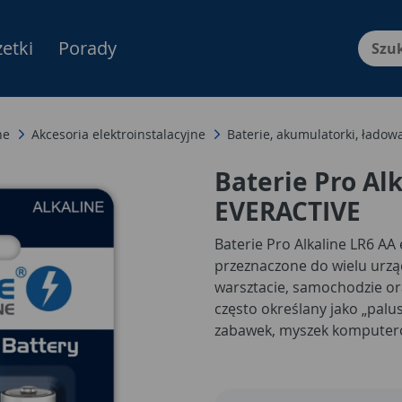
etki
Porady
Menu Produktów, nawigacja: E
ne
Akcesoria elektroinstalacyjne
Baterie, akumulatorki, ładowa
Baterie Pro Al
EVERACTIVE
Baterie Pro Alkaline LR6 AA 
przeznaczone do wielu urzą
warsztacie, samochodzie or
często określany jako „palus
zabawek, myszek komputer
LED, aparatów, urządzeń p
wymagających stabilnej ener
bieżące zasilanie, jak i z