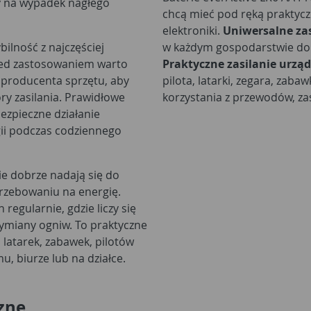
ny na wypadek nagłego
chcą mieć pod ręką praktycz
elektroniki.
Uniwersalne za
ilność z najczęściej
w każdym gospodarstwie dom
zed zastosowaniem warto
Praktyczne zasilanie urzą
z producenta sprzętu, aby
pilota, latarki, zegara, zaba
ry zasilania. Prawidłowe
korzystania z przewodów, zas
ezpieczne działanie
gii podczas codziennego
ie dobrze nadają się do
rzebowaniu na energię.
egularnie, gdzie liczy się
wymiany ogniw. To praktyczne
latarek, zabawek, pilotów
 biurze lub na działce.
zne