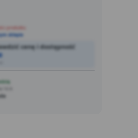
ści produktu
ym sklepie
wdzić cenę i dostępność
0
ić
ością
a 14 A
ada