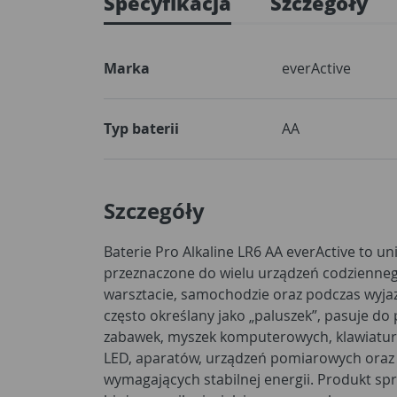
Specyfikacja
Szczegóły
Marka
everActive
Typ baterii
AA
Szczegóły
Baterie Pro Alkaline LR6 AA everActive to un
przeznaczone do wielu urządzeń codzienneg
warsztacie, samochodzie oraz podczas wyja
często określany jako „paluszek”, pasuje do 
zabawek, myszek komputerowych, klawiatu
LED, aparatów, urządzeń pomiarowych oraz
wymagających stabilnej energii. Produkt sp