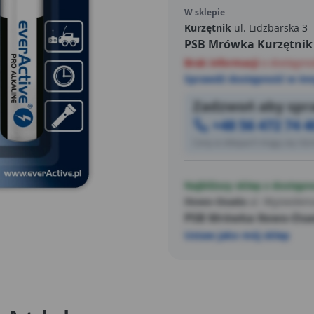
rozładowania urządzenia.
W sklepie
Kurzętnik
ul. Lidzbarska 3
PSB Mrówka Kurzętnik
Brak informacji
o dostępno
Sprawdź dostępność w inn
Zadzwoń aby spra
+48 56 472 74 4
Ceny w sklepach mogą się różn
Najbliższy sklep z dostępn
Iłowo-Osada
ul. Wyzwoleni
PSB Mrówka Iłowo-Os
Ustaw jako mój sklep