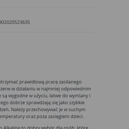
902020523635
rzymać prawidłową pracę zasilanego
przerw w działaniu w najmniej odpowiednim
e są wygodne w użyciu, łatwe do wymiany i
tego dobrze sprawdzają się jako szybkie
ądzeń. Należy przechowywać je w suchym
temperatury oraz poza zasięgiem dzieci.
o Alkaline to dobry wybór dla osób, które