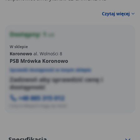
Czytaj więcej
Dostępny: 1
szt
W sklepie
Koronowo
al. Wolności 8
PSB Mrówka Koronowo
Sprawdź dostępność w innym sklepie
Zadzwoń aby sprawdzić cenę i
dostępność
+48 885 315 012
Ceny w sklepach mogą się różnić
Specyfikacja