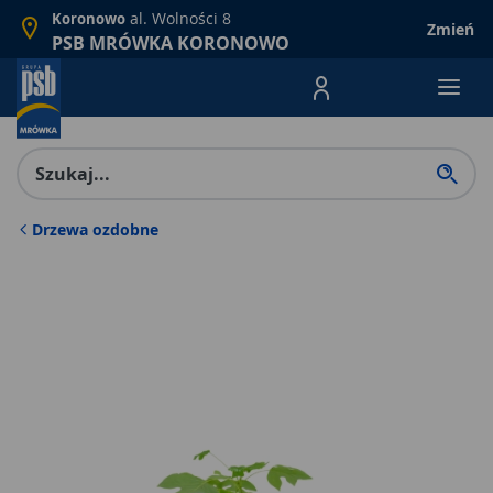
al. Wolności 8
Koronowo
Zmień
PSB MRÓWKA KORONOWO
Menu Produktów, nawigacja: E
Drzewa ozdobne