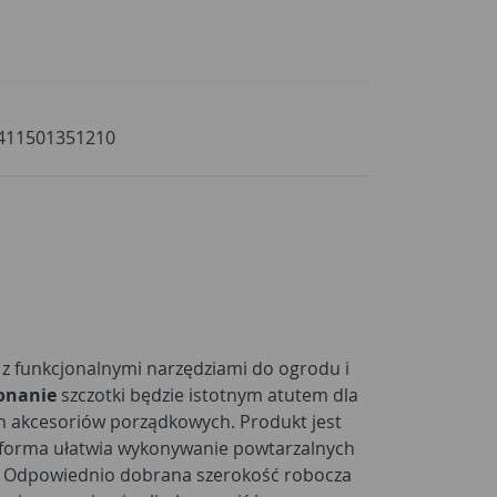
411501351210
t z funkcjonalnymi narzędziami do ogrodu i
onanie
szczotki będzie istotnym atutem dla
h akcesoriów porządkowych. Produkt jest
 forma ułatwia wykonywanie powtarzalnych
. Odpowiednio dobrana szerokość robocza