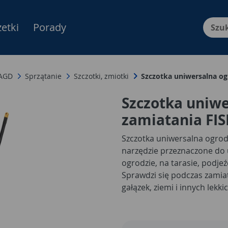
etki
Porady
Menu Produktów, nawigacja: E
 AGD
Sprzątanie
Szczotki, zmiotki
Szczotka uniwersalna o
Szczotka uniw
zamiatania FI
Szczotka uniwersalna ogrod
narzędzie przeznaczone do
ogrodzie, na tarasie, podje
Sprawdzi się podczas zamiat
gałązek, ziemi i innych lek
powierzchniach zewnętrzny
może być wykorzystywana za
podczas sezonowego sprząt