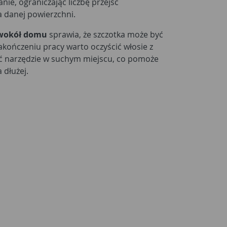
ie, ograniczając liczbę przejść
 danej powierzchni.
 wokół domu
sprawia, że szczotka może być
akończeniu pracy warto oczyścić włosie z
ać narzędzie w suchym miejscu, co pomoże
 dłużej.