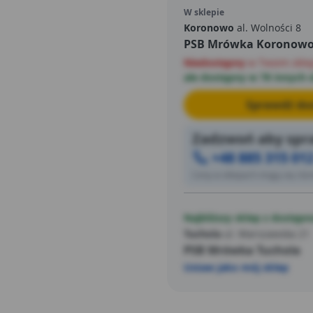
W sklepie
Koronowo
al. Wolności 8
PSB Mrówka Koronow
Niedostępny
w Twoim skle
ale dostępny w 78 innych 
Sprawdź dos
Zadzwoń aby spra
+48 885 315 01
Ceny w sklepach mogą się różn
Najbliższy sklep z dostępn
Tuchola
ul. Warszawska 21
PSB Mrówka Tuchola
Ustaw jako mój sklep