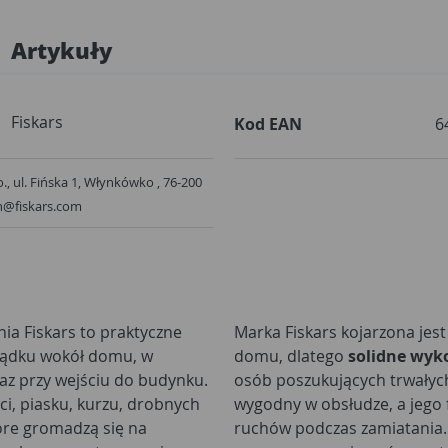
Artykuły
Fiskars
Kod EAN
6
o., ul. Fińska 1, Włynkówko , 76-200
en@fiskars.com
ia Fiskars to praktyczne
Marka Fiskars kojarzona jes
ządku wokół domu, w
domu, dlatego
solidne wyk
raz przy wejściu do budynku.
osób poszukujących trwałyc
ci, piasku, kurzu, drobnych
wygodny w obsłudze, a jego
tóre gromadzą się na
ruchów podczas zamiatania