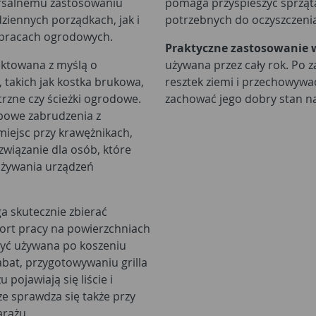
ersalnemu zastosowaniu
pomaga przyspieszyć sprzątan
iennych porządkach, jak i
potrzebnych do oczyszczenia
 pracach ogrodowych.
Praktyczne zastosowanie
ektowana z myślą o
używana przez cały rok. Po z
takich jak kostka brukowa,
resztek ziemi i przechowyw
trzne czy ścieżki ogrodowe.
zachować jego dobry stan na
ypowe zabrudzenia z
miejsc przy krawężnikach,
związanie dla osób, które
używania urządzeń
 skutecznie zbierać
fort pracy na powierzchniach
być używana po koszeniu
abat, przygotowywaniu grilla
pojawiają się liście i
e sprawdza się także przy
arażu.