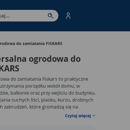
nter - przejdź do strony produktów. Spacja – otwórz/zamkni
grodowa do zamiatania FISKARS
ersalna ogrodowa do
SKARS
owa do zamiatania Fiskars to praktyczne
 utrzymania porządku wokół domu, w
ździe, balkonie oraz przy wejściu do budynku.
ania suchych liści, piasku, kurzu, drobnych
kich zabrudzeń, które gromadzą się na
ch. Dzięki uniwersalnemu zastosowaniu
Czytaj więcej
równo przy codziennych porządkach, jak i
ania posesji po pracach ogrodowych.