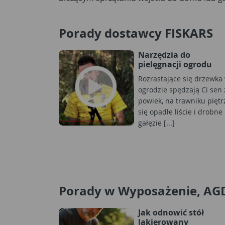
Porady dostawcy FISKARS
Narzędzia do
pielęgnacji ogrodu
Rozrastające się drzewka
ogrodzie spędzają Ci sen 
powiek, na trawniku piętr
się opadłe liście i drobne
gałęzie [...]
Porady w Wyposażenie, AG
Jak odnowić stół
lakierowany