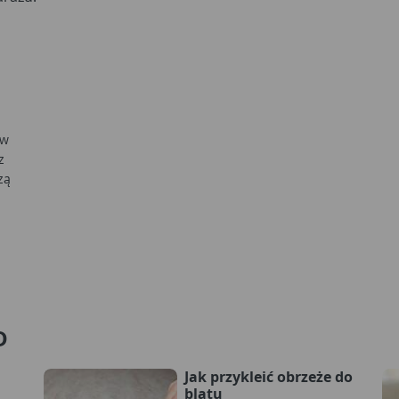
 w
z
zą
D
Jak przykleić obrzeże do
blatu