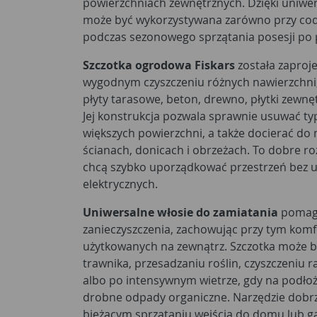
powierzchniach zewnętrznych. Dzięki uniw
może być wykorzystywana zarówno przy codz
podczas sezonowego sprzątania posesji po
Szczotka ogrodowa Fiskars
została zaproj
wygodnym czyszczeniu różnych nawierzchni, 
płyty tarasowe, beton, drewno, płytki zewnę
Jej konstrukcja pozwala sprawnie usuwać t
większych powierzchni, a także docierać do 
ścianach, donicach i obrzeżach. To dobre ro
chcą szybko uporządkować przestrzeń bez 
elektrycznych.
Uniwersalne włosie do zamiatania
pomaga
zanieczyszczenia, zachowując przy tym kom
użytkowanych na zewnątrz. Szczotka może 
trawnika, przesadzaniu roślin, czyszczeniu r
albo po intensywnym wietrze, gdy na podłożu 
drobne odpady organiczne. Narzędzie dobrz
bieżącym sprzątaniu wejścia do domu lub g