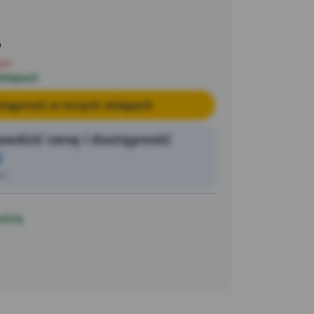
o
pie
sklepach
tępność w innych sklepach
wdzić cenę i dostępność
2
ić
ością