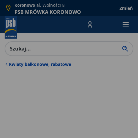
al. Wolności 8
Koronowo
Zmień
PSB MRÓWKA KORONOWO
Menu Produktów, nawigacja: E
Kwiaty balkonowe, rabatowe