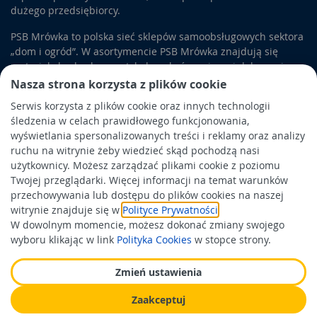
dużego przedsiębiorcy.
PSB Mrówka to polska sieć sklepów samoobsługowych sektora
„dom i ogród”. W asortymencie PSB Mrówka znajdują się
materiały budowlane, artykuły wykończeniowe i dekoracyjne,
wyposażenie łazienek i kuchni, elektronarzędzia, a także
Nasza strona korzysta z plików cookie
artykuły związane z ogrodem i otoczeniem domu.
Serwis korzysta z plików cookie oraz innych technologii
śledzenia w celach prawidłowego funkcjonowania,
Obowiązek informacyjny
wyświetlania spersonalizowanych treści i reklamy oraz analizy
Polityka prywatności
ruchu na witrynie żeby wiedzieć skąd pochodzą nasi
użytkownicy. Możesz zarządzać plikami cookie z poziomu
Polityka Cookies
Twojej przeglądarki. Więcej informacji na temat warunków
Odbiór zużytego sprzętu
przechowywania lub dostępu do plików cookies na naszej
witrynie znajduje się w
Polityce Prywatności
.
W dowolnym momencie, możesz dokonać zmiany swojego
Wspierają nas:
wyboru klikając w link
Polityka Cookies
w stopce strony.
Zmień ustawienia
Zaakceptuj
Wykonanie: