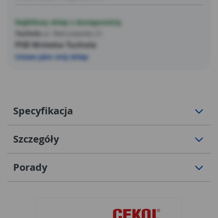
Najbliższy sklep z dostępnością
Tuchola
ul. Warszawska 21
PSB Mrówka Tuchola
Ustaw jako mój sklep
Specyfikacja
Szczegóły
Porady