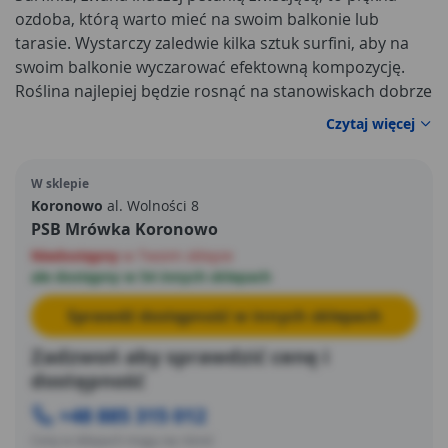
ozdoba, którą warto mieć na swoim balkonie lub
tarasie. Wystarczy zaledwie kilka sztuk surfini, aby na
swoim balkonie wyczarować efektowną kompozycję.
Roślina najlepiej będzie rosnąć na stanowiskach dobrze
nasłonecznionych.
Czytaj więcej
W sklepie
Koronowo
al. Wolności 8
PSB Mrówka Koronowo
Niedostępny
w Twoim sklepie
ale dostępny w 54 innych sklepach
Sprawdź dostępność w innych sklepach
Zadzwoń aby sprawdzić cenę i
dostępność
+48 885 315 012
Ceny w sklepach mogą się różnić