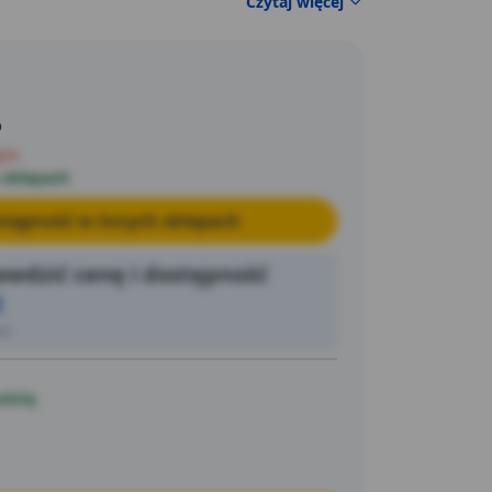
Czytaj więcej
niszczy ją od wewnątrz docierając aż do
onowny wzrost chwastów poprzez ich część
y zamierania chwastów widoczne już po 1-2
ni bezpieczny dla trawnika, nie powoduje
o
ndycji darni. Produkt przeznaczony jest do
yskiwacza. Ustalona wcześniej i odmierzoną
pie
iornika, częściowo uzupełnionego wodą.
 sklepach
mieszać i przystąpić do oprysku. Zaleca się
tępność w innych sklepach
ie intensywnego wzrostu chwastów, od
wdzić cenę i dostępność
2
ić
ością