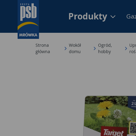
Produkty
Gaz
Strona
Wokół
Ogród,
Upr
główna
domu
hobby
roś