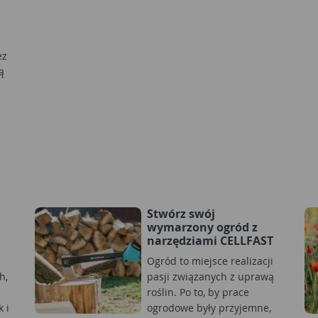
ez
ą
Stwórz swój
wymarzony ogród z
narzędziami CELLFAST
Ogród to miejsce realizacji
h,
pasji związanych z uprawą
roślin. Po to, by prace
 i
ogrodowe były przyjemne,