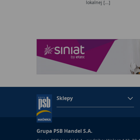
lokalnej [...]
Sklepy
Grupa PSB Handel S.A.