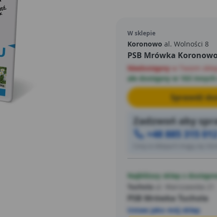
najpierw wnika do rośliny i 
korzeni. Uniemożliwia to p
podziemną. Pierwsze objaw
W sklepie
dniach. Preparat jest w peł
Koronowo
al. Wolności 8
PSB Mrówka Koronow
uszczerbków na zdrowiu i ko
stosowania przy użyciu opr
Niedostępny
w Twoim skle
ilość preparatu wlać do zb
ale dostępny w 163 innych
Dopełnić wodą. Dokładnie za
Sprawdź dos
stosować preparat w okres
wiosny do wczesnej jesieni.
Zadzwoń aby spra
+48 885 315 01
Ceny w sklepach mogą się różn
Najbliższy sklep z dostępn
Tuchola
ul. Warszawska 21
PSB Mrówka Tuchola
Ustaw jako mój sklep