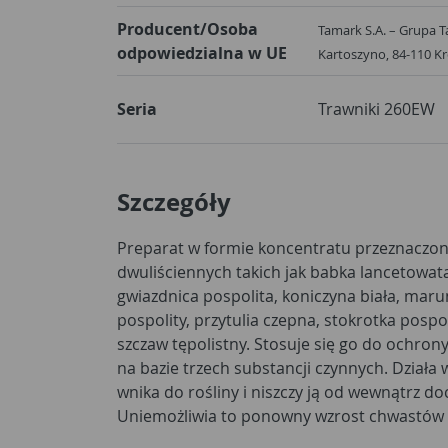
Producent/Osoba
Tamark S.A. – Grupa Ta
odpowiedzialna w UE
Kartoszyno, 84-110 K
Seria
Trawniki 260EW
Szczegóły
Preparat w formie koncentratu przeznaczo
podziemną. Pierwsze objawy zamierania chw
dwuliściennych takich jak babka lancetowat
dniach. Preparat jest w pełni bezpieczny dla tr
gwiazdnica pospolita, koniczyna biała, ma
uszczerbków na zdrowiu i kondycji darni. Prod
pospolity, przytulia czepna, stokrotka pospo
stosowania przy użyciu opryskiwacza. Ustal
szczaw tępolistny. Stosuje się go do ochrony trawnika. Środek powstał
ilość preparatu wlać do zbiornika, częściowo uzupełnionego wodą.
na bazie trzech substancji czynnych. Działa
Dopełnić wodą. Dokładnie zamieszać i przys
wnika do rośliny i niszczy ją od wewnątrz doc
stosować preparat w okresie intensywnego 
Uniemożliwia to ponowny wzrost chwastów 