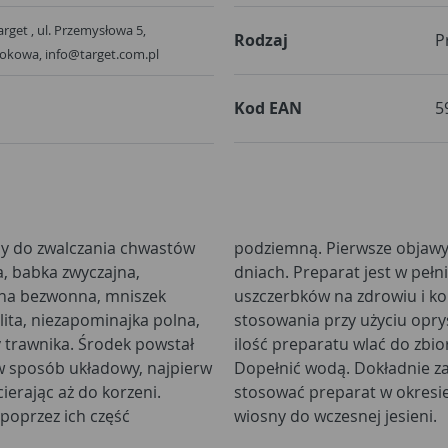
rget , ul. Przemysłowa 5,
Rodzaj
P
rokowa, info@target.com.pl
Kod EAN
5
ny do zwalczania chwastów
astów widoczne już po 1-2
a, babka zwyczajna,
awnika, nie powoduje
runa bezwonna, mniszek
ukt przeznaczony jest do
lita, niezapominajka polna,
ona wcześniej i odmierzoną
 w sposób układowy, najpierw
tąpić do oprysku. Zaleca się
ierając aż do korzeni.
wzrostu chwastów, od
poprzez ich część
wiosny do wczesnej jesieni.