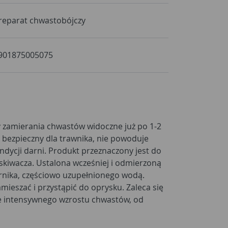
reparat chwastobójczy
901875005075