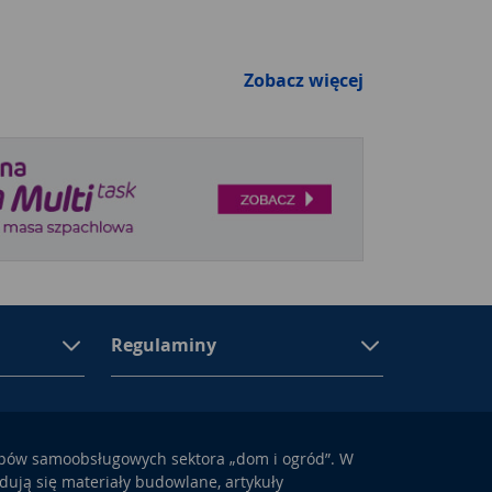
Zobacz więcej
Regulaminy
epów samoobsługowych sektora „dom i ogród”. W
ują się materiały budowlane, artykuły