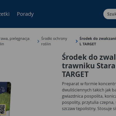
etki
Porady
Menu Produktów, nawigacja: E
awa, pielęgnacja
Środki ochrony
Środek do zwalczani
lin
roślin
L TARGET
Środek do zwa
trawniku Stara
TARGET
Preparat w formie koncent
dwuliściennych takich jak b
gwiazdnica pospolita, koni
pospolity, przytulia czepna
szczaw tępolistny. Stosuje 
na bazie trzech substancji 