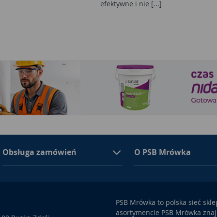
efektywne i nie [...]
Obsługa zamówień
O PSB Mrówka
PSB Mrówka to polska sieć skl
asortymencie PSB Mrówka znajd