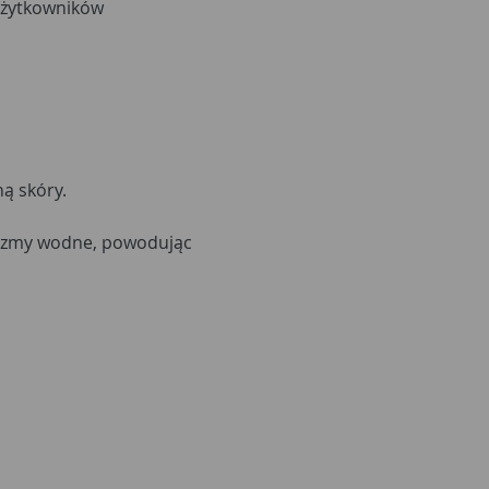
użytkowników
ą skóry.
nizmy wodne, powodując