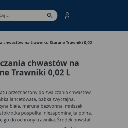
nter - przejdź do strony produktów. Spacja – otwórz/zamkni
a chwastów na trawniku Starane Trawniki 0,02
lczania chwastów na
ne Trawniki 0,02 L
ratu przeznaczony do zwalczania chwastów
abka lancetowata, babka zwyczajna,
czyna biała, maruna bezwonna, mniszek
, stokrotka pospolita, niezapominajka polna,
się go do ochrony trawnika. Środek powstał
czynnych. Działa w sposób układowy,