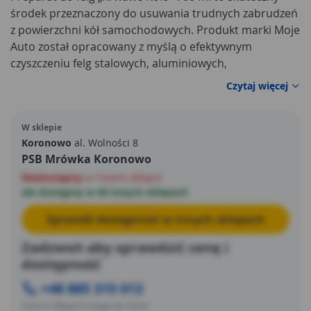
środek przeznaczony do usuwania trudnych zabrudzeń
z powierzchni kół samochodowych. Produkt marki Moje
Auto został opracowany z myślą o efektywnym
czyszczeniu felg stalowych, aluminiowych,
chromowanych oraz lakierowanych. Dzięki specjalnej
Czytaj więcej
formule preparat reaguje z zanieczyszczeniami
metalicznymi, takimi jak pył z klocków hamulcowych,
W sklepie
powodując charakterystyczny efekt „krwawienia”, który
Koronowo
al. Wolności 8
ułatwia identyfikację miejsc wymagających dokładnego
PSB Mrówka Koronowo
czyszczenia.
Niedostępny
w Twoim sklepie
ale dostępny w 60 innych sklepach
Sprawdź dostępność w innych sklepach
Zadzwoń aby sprawdzić cenę i
dostępność
+48 885 315 012
Ceny w sklepach mogą się różnić