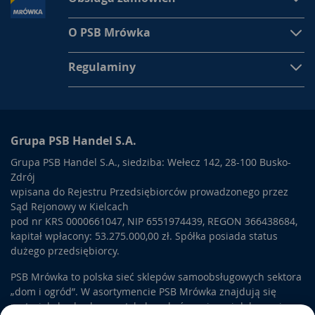
O PSB Mrówka
Regulaminy
Grupa PSB Handel S.A.
Grupa PSB Handel S.A., siedziba: Wełecz 142, 28-100 Busko-
Zdrój
wpisana do Rejestru Przedsiębiorców prowadzonego przez
Sąd Rejonowy w Kielcach
pod nr KRS 0000661047, NIP 6551974439, REGON 366438684,
kapitał wpłacony: 53.275.000,00 zł. Spółka posiada status
dużego przedsiębiorcy.
PSB Mrówka to polska sieć sklepów samoobsługowych sektora
„dom i ogród”. W asortymencie PSB Mrówka znajdują się
materiały budowlane, artykuły wykończeniowe i dekoracyjne,