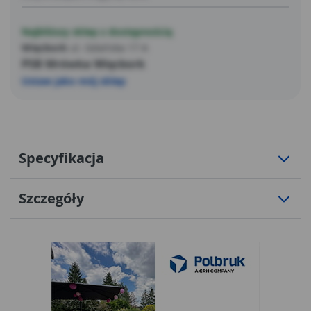
Najbliższy sklep z dostępnością
Więcbork
ul. Gdańska 17 A
PSB Mrówka Więcbork
Ustaw jako mój sklep
Specyfikacja
Szczegóły