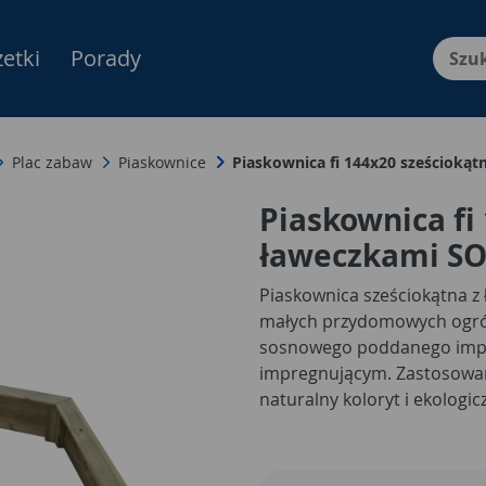
etki
Porady
Menu Produktów, nawigacja: E
Plac zabaw
Piaskownice
Piaskownica fi 144x20 sześcioką
Piaskownica fi
ławeczkami S
Piaskownica sześciokątna z
małych przydomowych ogró
sosnowego poddanego impre
impregnującym. Zastosowan
naturalny koloryt i ekologi
piaskownicy na dowolny ko
niszczącymi drewno i owad