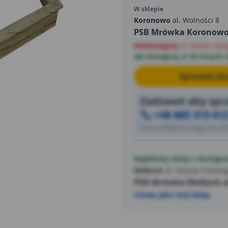
W sklepie
Koronowo
al. Wolności 8
PSB Mrówka Koronow
Niedostępny
w Twoim skle
ale dostępny w 29 innych 
Sprawdź dos
Zadzwoń aby spra
+48 885 315 01
Ceny w sklepach mogą się różn
Najbliższy sklep z dostępn
Malbork
al. Wojska Polskie
PSB Mrówka Malbork al
Ustaw jako mój sklep