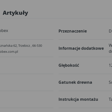
Artykuły
obex
Przeznaczenie
D
W
oznańska 62, Trzebicz , 66-530
Informacje dodatkowe
d
obex.com.pl
Głębokość
1
Gatunek drewna
S
Instrukcja montażu
T