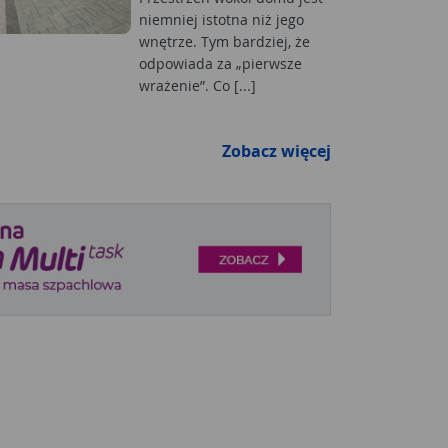
niemniej istotna niż jego
wnętrze. Tym bardziej, że
odpowiada za „pierwsze
wrażenie”. Co [...]
Zobacz więcej