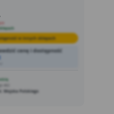
o
pie
sklepach
tępność w innych sklepach
wdzić cenę i dostępność
2
ić
ością
go 462
. Wojska Polskiego