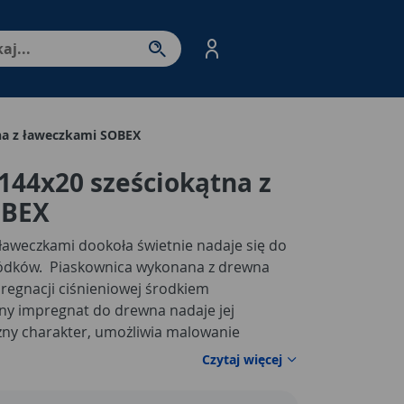
nter - przejdź do strony produktów. Spacja – otwórz/zamkni
tna z ławeczkami SOBEX
 144x20 sześciokątna z
OBEX
 ławeczkami dookoła świetnie nadaje się do
dków. Piaskownica wykonana z drewna
gnacji ciśnieniowej środkiem
y impregnat do drewna nadaje jej
czny charakter, umożliwia malowanie
lor oraz gwarantuje ochronę przed grzybami
Czytaj więcej
ami.