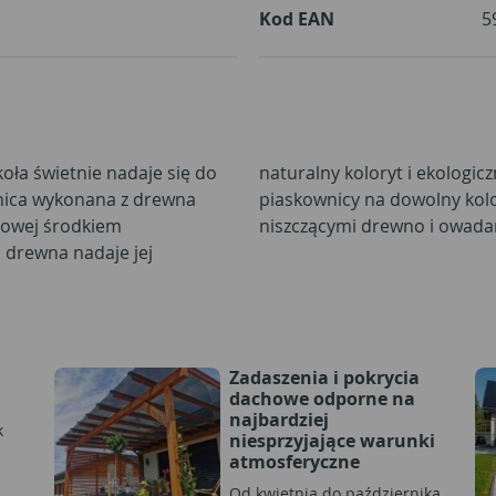
Kod EAN
5
oła świetnie nadaje się do
ter, umożliwia malowanie
ica wykonana z drewna
e ochronę przed grzybami
iowej środkiem
niszczącymi drewno i owada
drewna nadaje jej
Zadaszenia i pokrycia
dachowe odporne na
najbardziej
k
niesprzyjające warunki
atmosferyczne
Od kwietnia do października