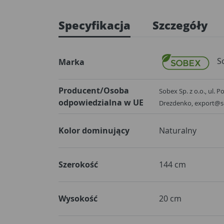
Specyfikacja
Szczegóły
S
Marka
Producent/Osoba
Sobex Sp. z o.o., ul. P
odpowiedzialna w UE
Drezdenko, export@s
Kolor dominujący
Naturalny
Szerokość
144 cm
Wysokość
20 cm