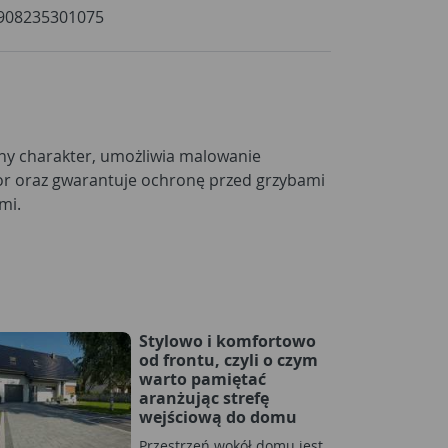
908235301075
mi.
Stylowo i komfortowo
od frontu, czyli o czym
warto pamiętać
aranżując strefę
wejściową do domu
Przestrzeń wokół domu jest