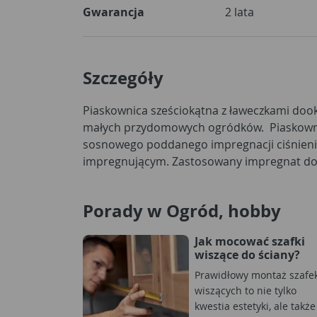
Gwarancja
2 lata
Szczegóły
Piaskownica sześciokątna z ławeczkami dook
naturalny koloryt i ekologiczny charak
małych przydomowych ogródków. Piaskown
piaskownicy na dowolny kolor oraz gwarantuj
sosnowego poddanego impregnacji ciśnien
impregnującym. Zastosowany impregnat do 
Porady w Ogród, hobby
Jak mocować szafki
wiszące do ściany?
Prawidłowy montaż szafe
wiszących to nie tylko
kwestia estetyki, ale także