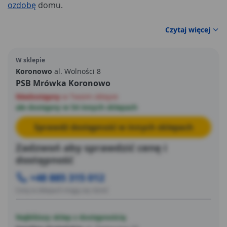
ozdobę
domu.
Czytaj więcej
W sklepie
Koronowo
al. Wolności 8
PSB Mrówka Koronowo
Niedostępny
w Twoim sklepie
ale dostępny w 54 innych sklepach
Sprawdź dostępność w innych sklepach
Zadzwoń aby sprawdzić cenę i
dostępność
+48 885 315 012
Ceny w sklepach mogą się różnić
Najbliższy sklep z dostępnością