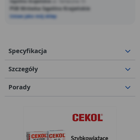
Sępólno Krajeńskie
ul. Tartaczna 15
PSB Mrówka Sępólno Krajeńskie
Ustaw jako mój sklep
Specyfikacja
Szczegóły
Porady