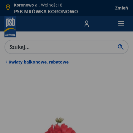
al. Wolności 8
Koronowo
Zmień
PSB MRÓWKA KORONOWO
Menu Produktów, nawigacja: E
Kwiaty balkonowe, rabatowe