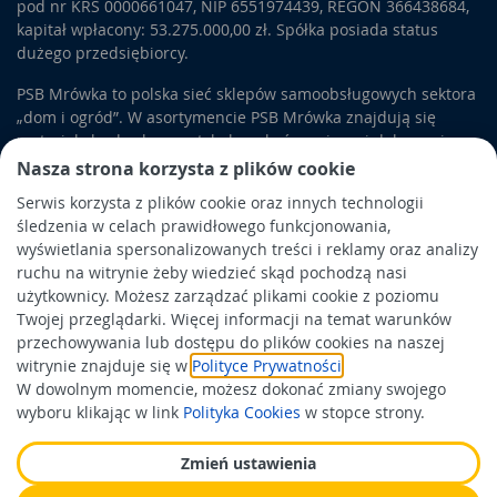
pod nr KRS 0000661047, NIP 6551974439, REGON 366438684,
kapitał wpłacony: 53.275.000,00 zł. Spółka posiada status
dużego przedsiębiorcy.
PSB Mrówka to polska sieć sklepów samoobsługowych sektora
„dom i ogród”. W asortymencie PSB Mrówka znajdują się
materiały budowlane, artykuły wykończeniowe i dekoracyjne,
wyposażenie łazienek i kuchni, elektronarzędzia, a także
Nasza strona korzysta z plików cookie
artykuły związane z ogrodem i otoczeniem domu.
Serwis korzysta z plików cookie oraz innych technologii
śledzenia w celach prawidłowego funkcjonowania,
Obowiązek informacyjny
wyświetlania spersonalizowanych treści i reklamy oraz analizy
Polityka prywatności
ruchu na witrynie żeby wiedzieć skąd pochodzą nasi
użytkownicy. Możesz zarządzać plikami cookie z poziomu
Polityka Cookies
Twojej przeglądarki. Więcej informacji na temat warunków
Odbiór zużytego sprzętu
przechowywania lub dostępu do plików cookies na naszej
witrynie znajduje się w
Polityce Prywatności
.
W dowolnym momencie, możesz dokonać zmiany swojego
Wspierają nas:
wyboru klikając w link
Polityka Cookies
w stopce strony.
Zmień ustawienia