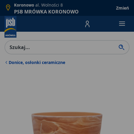
al. Wolności 8
Koronowo
Zmień
PSB MRÓWKA KORONOWO
Menu Produktów, nawigacja: E
Donice, osłonki ceramiczne