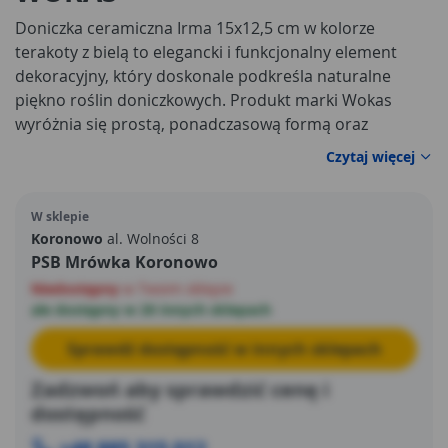
Doniczka ceramiczna Irma 15x12,5 cm w kolorze
terakoty z bielą to elegancki i funkcjonalny element
dekoracyjny, który doskonale podkreśla naturalne
piękno roślin doniczkowych. Produkt marki Wokas
wyróżnia się prostą, ponadczasową formą oraz
starannym wykonaniem z ceramiki, dzięki czemu
Czytaj więcej
świetnie wpisuje się w różnorodne aranżacje wnętrz.
Minimalistyczny design sprawia, że doniczka stanowi
W sklepie
subtelne tło dla roślin, eksponując ich walory wizualne i
Koronowo
al. Wolności 8
wprowadzając do przestrzeni harmonię oraz estetyczny
PSB Mrówka Koronowo
porządek. Prosty kształt doniczek z serii Irma doskonale
Niedostępny
w Twoim sklepie
wpisuje się w nowoczesne trendy aranżacyjne.
ale dostępny w 20 innych sklepach
Sprawdź dostępność w innych sklepach
Zadzwoń aby sprawdzić cenę i
dostępność