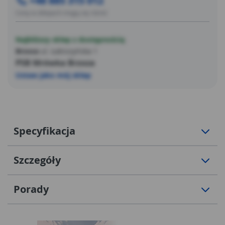
+48 885 315 012
Ceny w sklepach mogą się różnić
Najbliższy sklep z dostępnością
Brzoza
ul. Łabiszyńska 1
PSB Mrówka Brzoza
Ustaw jako mój sklep
Specyfikacja
Szczegóły
Porady