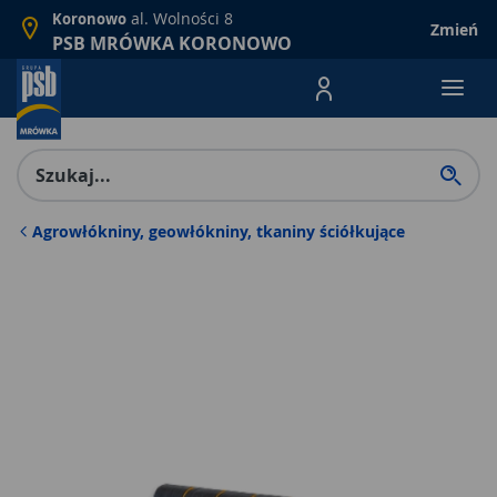
al. Wolności 8
Koronowo
Zmień
PSB MRÓWKA KORONOWO
Menu Produktów, nawigacja: E
Agrowłókniny, geowłókniny, tkaniny ściółkujące