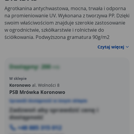
Agrotkanina antychwastowa, mocna, trwała i odporna
na promieniowanie UV. Wykonana z tworzywa PP. Dzięki
swoim właściwościom znajduje szerokie zastosowanie
w ogrodnictwie, szkółkarstwie i rolnictwie do
ściółkowania. Podwyższona gramatura 90g/m2
Czytaj więcej
Dostępny: 200
mb
W sklepie
Koronowo
al. Wolności 8
PSB Mrówka Koronowo
Sprawdź dostępność w innym sklepie
Zadzwoń aby sprawdzić cenę i
dostępność
+48 885 315 012