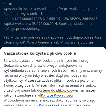
Zdrój
wpisana do Rejestru Przedsiębiorców prowadzonego przez
Sąd Rejonowy w Kielcach
pod nr KRS 0000661047, NIP 6551974439, REGON 366438684,
kapitał wpłacony: 53.275.000,00 zł. Spółka posiada status
dużego przedsiębiorcy.
PSB Mrówka to polska sieć sklepów samoobsługowych sektora
„dom i ogród”. W asortymencie PSB Mrówka znajdują się
materiały budowlane, artykuły wykończeniowe i dekoracyjne,
wyposażenie łazienek i kuchni, elektronarzędzia, a także
Nasza strona korzysta z plików cookie
artykuły związane z ogrodem i otoczeniem domu.
Serwis korzysta z plików cookie oraz innych technologii
śledzenia w celach prawidłowego funkcjonowania,
Obowiązek informacyjny
wyświetlania spersonalizowanych treści i reklamy oraz analizy
Polityka prywatności
ruchu na witrynie żeby wiedzieć skąd pochodzą nasi
użytkownicy. Możesz zarządzać plikami cookie z poziomu
Polityka Cookies
Twojej przeglądarki. Więcej informacji na temat warunków
Odbiór zużytego sprzętu
przechowywania lub dostępu do plików cookies na naszej
witrynie znajduje się w
Polityce Prywatności
.
W dowolnym momencie, możesz dokonać zmiany swojego
Wspierają nas:
wyboru klikając w link
Polityka Cookies
w stopce strony.