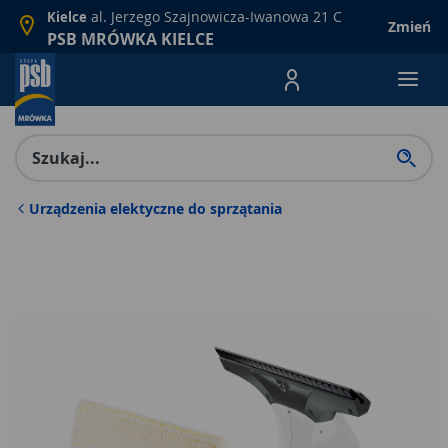
al. Jerzego Szajnowicza-Iwanowa 21 C
Kielce
Zmień
PSB MRÓWKA KIELCE
Menu Produktów, nawigacja: E
Urządzenia elektyczne do sprzątania