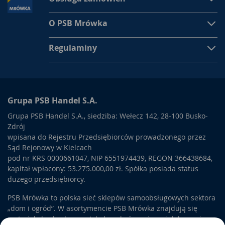
O PSB Mrówka
Regulaminy
Grupa PSB Handel S.A.
Grupa PSB Handel S.A., siedziba: Wełecz 142, 28-100 Busko-
Zdrój
wpisana do Rejestru Przedsiębiorców prowadzonego przez
Sąd Rejonowy w Kielcach
pod nr KRS 0000661047, NIP 6551974439, REGON 366438684,
kapitał wpłacony: 53.275.000,00 zł. Spółka posiada status
dużego przedsiębiorcy.
PSB Mrówka to polska sieć sklepów samoobsługowych sektora
„dom i ogród”. W asortymencie PSB Mrówka znajdują się
materiały budowlane, artykuły wykończeniowe i dekoracyjne,