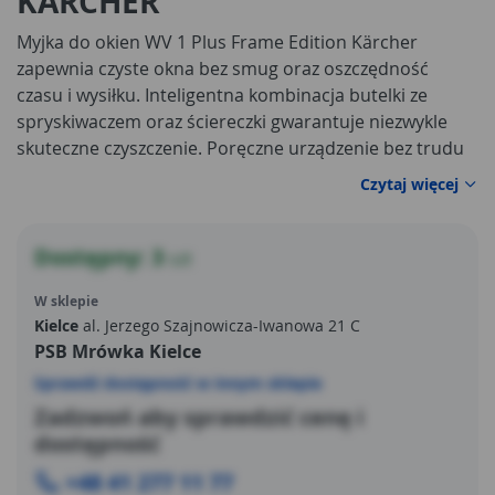
KARCHER
Myjka do okien WV 1 Plus Frame Edition Kärcher
zapewnia czyste okna bez smug oraz oszczędność
czasu i wysiłku. Inteligentna kombinacja butelki ze
spryskiwaczem oraz ściereczki gwarantuje niezwykle
skuteczne czyszczenie. Poręczne urządzenie bez trudu
usuwa wodę z okna przy każdym użyciu – bez smug i
Czytaj więcej
bez kapiącej zanieczyszczonej wody. W porównaniu z
konwencjonalnymi metodami ręczne czyszczenie stało
się wyraźnie łatwiejsze i trzykrotnie szybsze niż
Dostępny: 3
szt
przedtem. Wygodna praca na akumulatorze i
W sklepie
kompaktowy design gwarantują maksymalną
Kielce
al. Jerzego Szajnowicza-Iwanowa 21 C
elastyczność podczas czyszczenia wszystkich gładkich
PSB Mrówka Kielce
powierzchni w domu. W zestawie znajduje się również
Sprawdź dostępność w innym sklepie
narzędzie do czyszczenia ram ułatwiające ręczne
czyszczenie ram okiennych, klamek i szczelin.
Zadzwoń aby sprawdzić cenę i
dostępność
+48 41 277 11 77