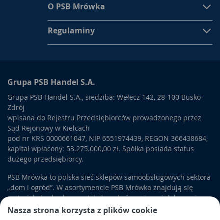
O PSB Mrówka
Regulaminy
Grupa PSB Handel S.A.
Grupa PSB Handel S.A., siedziba: Wełecz 142, 28-100 Busko-
Zdrój
wpisana do Rejestru Przedsiębiorców prowadzonego przez
Sąd Rejonowy w Kielcach
pod nr KRS 0000661047, NIP 6551974439, REGON 366438684,
kapitał wpłacony: 53.275.000,00 zł. Spółka posiada status
dużego przedsiębiorcy.
PSB Mrówka to polska sieć sklepów samoobsługowych sektora
„dom i ogród”. W asortymencie PSB Mrówka znajdują się
materiały budowlane, artykuły wykończeniowe i dekoracyjne,
wyposażenie łazienek i kuchni, elektronarzędzia, a także
Nasza strona korzysta z plików cookie
artykuły związane z ogrodem i otoczeniem domu.