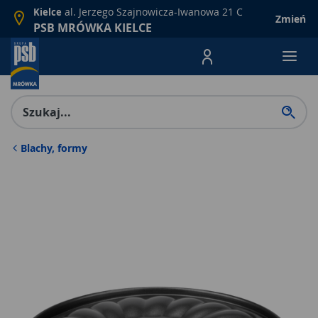
al. Jerzego Szajnowicza-Iwanowa 21 C
Kielce
Zmień
PSB MRÓWKA KIELCE
Menu Produktów, nawigacja: E
Blachy, formy