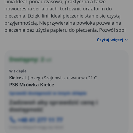
Linia Ideal, ponadczasowa, praktyczna a także
nowoczesna seria blach, tortownic oraz form do
pieczenia. Dzięki linii Ideal pieczenie stanie się czystą
przyjemnością. Nieprzywieralna powłoka pozwala na
pieczenie bez użycia papieru do pieczenia. Pozwól sobi
Czytaj więcej
Dostępny: 2
szt
W sklepie
Kielce
al. Jerzego Szajnowicza-Iwanowa 21 C
PSB Mrówka Kielce
Sprawdź dostępność w innym sklepie
Zadzwoń aby sprawdzić cenę i
dostępność
+48 41 277 11 77
Ceny w sklepach mogą się różnić